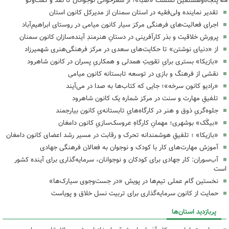
پنجاه‌وهشتمین نشست «صبا»؛ از شعرخوانی نوجوانان تا نقد و گفت‌وگو
تقدیر نماینده ولی‌فقیه در استان سمنان از مدیرکل کانون استان
اجرای فعالیت‌های فرهنگی مرکز سیار کانون میامی در روستای ابراهیم‌آباد
پرورش خلاقیت و بذر کارآفرینی در دستانِ هنرمندِ آینده‌سازان کانون سمنان
از «دنیای نوشتن» تا حکایت‌های سعدی در مرکز فرهنگی‌هنری شهمیرزاد
«بازیکا» بستری برایِ تقویتِ همدلی و همکاریِ پسران در کانون شاهرود
نقشی از فرهنگ و بازی در توسعه تابستانه کانون میامی
«رادیو کانون سرخه»؛ جایی که کتاب‌ها به صدا در می‌آیند
تلفیقِ مهارت و سنت در مرکز شماره یک کانون شاهرود
جلوه‌گریِ ذوق و هنر در کارگاه‌هایِ تابستانه‌یِ کانون بیارجمند
«بیگَک» بوشهری؛ مهمانِ کارگاهِ عروسک‌سازیِ کانون دامغان
«بازیکا» ؛ تلفیقِ هوشمندانه تحرک و رقابت در مسیر رشد اعضای کانون دامغان
آموزش مهارت‌های کار با کودک و نوجوان به فعالان فرهنگی جهادی
آب‌سوران: کار جهادی برای کودکان و نوجوانان، سرمایه‌گذاری برای آینده کشور
است
نخستین گام عملی تیم‌ها در پویش «در جست‌وجوی سیارک‌ها»
حمایت از کانون سرمایه‌گذاری برای تربیت نسل خلاق و پویاست
پربازدید استان‌ها