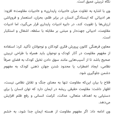
نگاه تربیتی عمیق است.
وی با اشاره به تفاوت میان «ادبیات پایداری» و «ادبیات مقاومت» افزود:
هر ادبیاتی که ایستادگی انسان در برابر ظلم، بحران، استعمار و فروپاشی
ارزش‌ها را تقویت کند، در دایره ادبیات پایداری قرار می‌گیرد، اما ادبیات
مقاومت، ادبیاتی جهت‌دار و مبتنی بر مقابله با سلطه، اشغال و استکبار
است.
معاون فرهنگی کانون پرورش فکری کودکان و نوجوانان تأکید کرد: استفاده
از مفهوم مقاومت در آثار کودک و نوجوان باید همراه با طراحی تربیتی
صحیح باشد تا از آسیب‌هایی مانند سوق دادن تخیل کودک به فضای صرفاً
نظامی، ایجاد اضطراب یا محدود شدن جهان ذهنی کودک به مفهوم
دشمن جلوگیری شود.
فلاح با بیان این‌که مقاومت تنها به معنای جنگ و تقابل نظامی نیست،
اظهار داشت: مقاومت حقیقی ریشه در ایمان دارد که توان انسان را برای
دستیابی به اهداف متعالی، عدالت، کرامت انسانی و رفع ظلم افزایش
می‌دهد.
وی ادامه داد: اگر مفهوم مقاومت از هسته ایمان جدا شود، به خشم