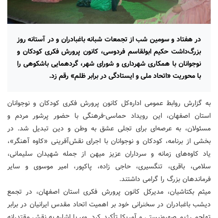
در هفتاد و سومین شب از تجمعات شبانه باغبادران و در آستانه روز
بزرگ‌داشت حکیم ابولقاسم فردوسی، کانون پرورش فکری کودکان و
نوجوانان با همکاری شهرداری و شورای شهر، گردهمایی باشکوهی را
با محوریت «اتحاد ملی و ایستادگی در برابر ظلم» رقم زد.
به گزارش روابط عمومی اداره‌کل کانون پرورش فکری کودکان و نوجوانان
استان اصفهان، این رویداد حماسی-فرهنگی با حضور پرشور مردم و
مسئولان، به عرصه‌ای برای تجلی عشق به وطن و دین تبدیل شد. در
بخشی از برنامه، کودکان و نوجوانان با اجرای نقش‌آفرینی «کاوه آهنگر»،
یاد کاوه‌های زمانه و سرداران عزیز میهن از جمله شهیدان سلیمانی،
سلامی، باقری، تنگسیری، حاجی زاده، پاکپور، امیر موسوی و سایر
فرماندهان بزرگ را گرامی داشتند.
میثم بکتاشیان، مدیرکل کانون پرورش فکری استان اصفهان، در تجمع
دیشب باغبادران در سخنرانی خود بر اهمیت اتحاد مقدس ایرانیان در برابر
تهاجم رژیم صهیونیستی و آمریکا تأکید کرد. وی با اشاره به نقش مقتدرانه