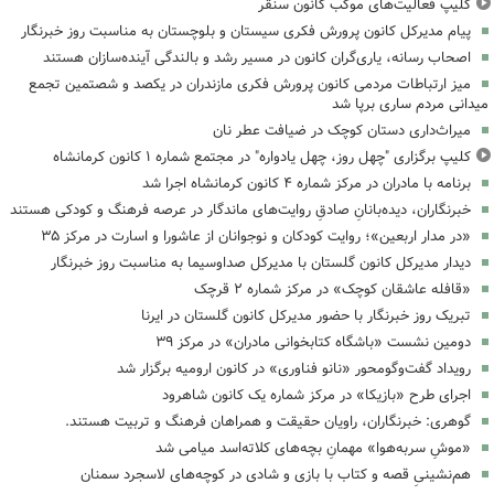
کلیپ فعالیت‌های موکب کانون سنقر
پیام مدیرکل کانون پرورش فکری سیستان و بلوچستان به مناسبت روز خبرنگار
اصحاب رسانه، یاری‌گران کانون در مسیر رشد و بالندگی آینده‌سازان هستند
میز ارتباطات مردمی کانون پرورش فکری مازندران در یکصد و شصتمین تجمع
میدانی مردم ساری برپا شد
میراث‌داری دستان کوچک در ضیافت عطر نان
کلیپ برگزاری "چهل روز، چهل یادواره" در مجتمع شماره ۱ کانون کرمانشاه
برنامه با مادران در مرکز شماره ۴ کانون کرمانشاه اجرا شد
خبرنگاران، دیده‌بانانِ صادقِ روایت‌های ماندگار در عرصه فرهنگ و کودکی هستند
«در مدار اربعین»؛ روایت کودکان و نوجوانان از عاشورا و اسارت در مرکز ۳۵
دیدار مدیرکل کانون گلستان با مدیرکل صداوسیما به مناسبت روز خبرنگار
«قافله عاشقان کوچک» در مرکز شماره ۲ قرچک
تبریک روز خبرنگار با حضور مدیرکل کانون گلستان در ایرنا
دومین نشست «باشگاه کتابخوانی مادران» در مرکز ۳۹
رویداد گفت‌وگومحور «نانو فناوری» در کانون ارومیه برگزار شد
اجرای طرح «بازیکا» در مرکز شماره یک کانون شاهرود
گوهری: خبرنگاران، راویان حقیقت و همراهان فرهنگ و تربیت هستند.
«موشِ سربه‌هوا» مهمانِ بچه‌های کلاته‌اسد میامی شد
هم‌نشینیِ قصه و کتاب با بازی و شادی در کوچه‌های لاسجرد سمنان