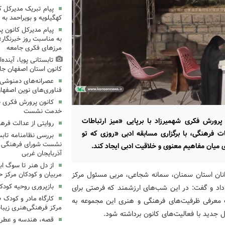
پیام تبریک مدیرکل 
کهگیلویه و بویراحمد به 
پیام مدیرکل کانون 
به مناسبت روز خبرنگار؛
مرزهای فکری جامعه
تابستانی پویا، آینده
کانون استان اصفهان جا
عصرانه‌های دمنوشی د
فناوری‌های نوین اصفها
کانون پرورش فکری خ
خدمت نشست
پرورش فکری شهمیرزاد با برپایی «میز ارتباطات
روایتی از عدالت فره
فرهنگی، با برگزاری مسابقه ادبی «روزی که تو
بررسی نظامنامه تابس
نشست شورای فرهنگی، ه
ی میان مفاهیم معنوی و خلاقیت ادبی ایجاد کند.
آذربایجان غربی
از دل هنر تا سوگ اب
انان استان سمنان، سمانه شجاعی، مربی مسئول مرکز
مربیان و کودکان مرکز ح
بازپروری روحیه کود
 داد و گفت: در این شب‌های ارزشمند که فرصتی برای
کارگاه مادر و کودک 
 معرفی ظرفیت‌های فرهنگی و هنری این مجموعه به
مرکز فرهنگی‌هنری زیبا
ل جدید با فعالیت‌های کانون برداشته شود.
قصه، هندسه و عطر پی