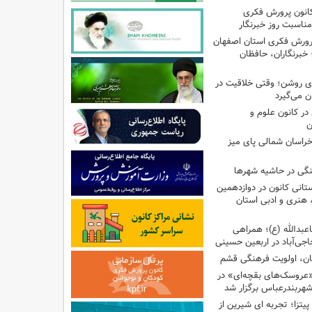
کانون پرورش فکری
مناسبت روز خبرنگار
پرورش فکری استان اصفهان
 خبرنگاران، حافظان
‌ای روشن؛ وقتی خلاقیت در
ن می‌گیرد
ر کانون علوم و
ن
راسان شمالی پای میز
نگی در حاشیه شهرها
تانی کانون در دوازدهمین
نری و ادبی استان
اعبدالله (ع)؛ همراهی
اجی‌آباد در اربعین حسینی
کان، اولویت فرهنگی قشم
«عروسک‌های بقچه‌ای» در
شهربندرعباس برگزار شد
تزا؛ تجربه ای شیرین از