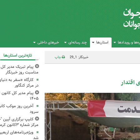
‌ها و رویدادها
استان‌ها
چند رسانه‌ای
خبرهای داخلی
تازه‌ترین استان‌ها
خبرنگار: 1_29
چاپ
پیام تبریک مدیر کل ک
مناسبت روز خبرنگار
کارگاه «سفر به دنیا
 اقتدار
در مرکز کنگاور
پیام مدیر کل کانون اس
۱۴۰۵
آخرین روز موکب کانو
سرود
کلیپ برگزاری آیین "چ
مرکز شماره ۳کانون کرمانشاه
ویژه‌برنامه‌های اربعی
شد