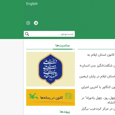
English
مناسبت‌ها
انون استان ایلام به
ی شگفت‌انگیز بدن انسان»
تان ایلام در پایان اربعین
ن کنگاور با آخرین اجرای
هل روز، چهل یادوراه" در
ن در مرکز کرندغرب برگزار
پیوندها