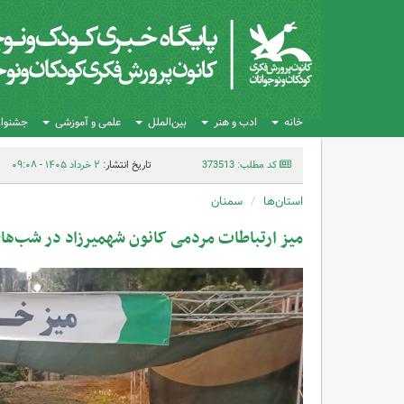
خانه
ادب و هنر
بین‌الملل
علمی و آموزشی
جشنواره
کد مطلب: 373513
تاریخ انتشار:
۲ خرداد ۱۴۰۵ - ۰۹:۰۸
استان‌ها
سمنان
میز ارتباطات مردمی کانون شهمیرزاد در شب‌های