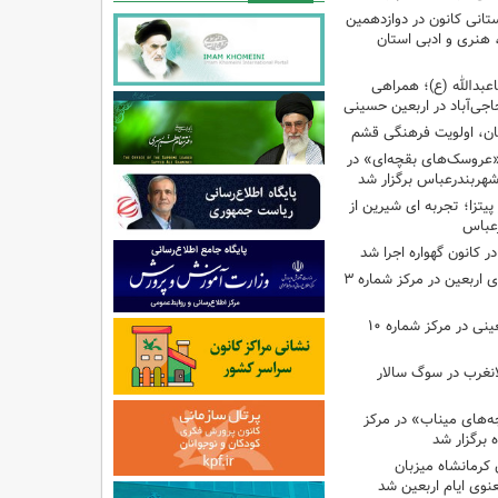
تانی کانون در دوازدهمین
نری و ادبی استان
اعبدالله (ع)؛ همراهی
اجی‌آباد در اربعین حسینی
کان، اولویت فرهنگی قشم
«عروسک‌های بقچه‌ای» در
شهربندرعباس برگزار شد
تزا؛ تجربه ای شیرین از
رعباس
ر کانون گهواره اجرا شد
اجرای برنامه‌هایی برای اربعین در مرکز شماره ۳
اجرای برنامه‌های اربعینی در مرکز شماره ۱۰
لانغرب در سوگ سالار
بچه‌های میناب» در مرکز
ه ۱۳ کانون کرمانشاه میزبان
نوی ایام اربعین شد