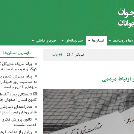
‌ها و رویدادها
استان‌ها
چند رسانه‌ای
خبرهای داخلی
تازه‌ترین استان‌ها
خبرنگار: 1_29
چاپ
پیام تبریک مدیرکل 
کهگیلویه و بویراحمد به 
پیام مدیرکل کانون 
 ارتباط مردمی
به مناسبت روز خبرنگار؛
مرزهای فکری جامعه
تابستانی پویا، آینده
کانون استان اصفهان جا
عصرانه‌های دمنوشی د
فناوری‌های نوین اصفها
کانون پرورش فکری خ
خدمت نشست
روایتی از عدالت فره