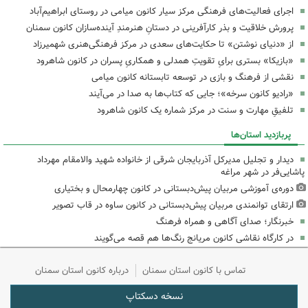
اجرای فعالیت‌های فرهنگی مرکز سیار کانون میامی در روستای ابراهیم‌آباد
پرورش خلاقیت و بذر کارآفرینی در دستانِ هنرمندِ آینده‌سازان کانون سمنان
از «دنیای نوشتن» تا حکایت‌های سعدی در مرکز فرهنگی‌هنری شهمیرزاد
«بازیکا» بستری برایِ تقویتِ همدلی و همکاریِ پسران در کانون شاهرود
نقشی از فرهنگ و بازی در توسعه تابستانه کانون میامی
«رادیو کانون سرخه»؛ جایی که کتاب‌ها به صدا در می‌آیند
تلفیقِ مهارت و سنت در مرکز شماره یک کانون شاهرود
پربازدید استان‌ها
دیدار و تجلیل مدیرکل آذربایجان شرقی از خانواده شهید والامقام مهرداد
پاشایی‌فر در شهر مراغه
دوره‌ی آموزشی مربیان پیش‌دبستانی در کانون چهارمحال و بختیاری
ارتقای توانمندی مربیان پیش‌دبستانی در کانون ساوه در قاب تصویر
خبرنگار؛ صدای آگاهی و همراه فرهنگ
در کارگاه نقاشی کانون مریانج رنگ‌ها هم قصه می‌گویند
تماس با کانون استان سمنان
درباره کانون استان سمنان
نسخه دسکتاپ