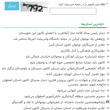
*
لطفا متن تصویر را در جعبه متن وارد کنید
تازه‌ترین استان‌ها
دیدار رئیس ستاد اقامه نماز گیلانغرب با اعضای کانون این شهرستان
پژوهشِ یک نوجوان ایرانی در مجله دانشگاه وندربیلت آمریکا منتشر شد
تقدیر از خبرنگاران نوجوان کانون استان البرز
موازی‌کاری فرهنگی را کنار بگذاریم
«چله تابستان» میزبان کودکان و نوجوانان خراسان شمالی شد
کانون باید دوباره مرجع تخصصی حوزه کودک و نوجوان شود
کارگاه تخصصی گلستان‌خوانی برای مربیان کانون سیستان و بلوچستان برگزار شد
مهار افسار گرما با دستان کوچک سفیران آباده
تکریم ایثار و شهادت در کانون پرورش فکری؛ دیدار مدیرکل کانون استان اصفهان
با خانواده شهید محمود محسنی
حنا میزبان رصد بارش شهابی می‌شود
سمیرم نخستین منطقه گردشگری دانش‌آموزی اصفهان می‌شود
پنجاه‌وهشتمین نشست «صبا»؛ از شعرخوانی نوجوانان تا نقد و گفت‌وگو
تقدیر نماینده ولی‌فقیه در استان سمنان از مدیرکل کانون استان