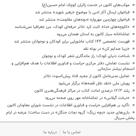
موکب‌های کانون در خدمت زائران کوچک امام حسین(ع)
فراخوان ارسال آثار ادبی با موضوع «رهبر شهید» منتشر شد
فراخوان چهارمین مهرواره «بچه‌های مقاومت» منتشر شد
«کلوچه‌های خدا» ثابت کرد تئاتر حرفه‌ای کودک، مرز جغرافیا نمی‌شناسد
تماشاخانه سیار کانون به استان همدان می‌رود
فهرست تخصصی ۱۴۴ کتاب عاشورایی برای کودکان و نوجوانان منتشر شد
«زیبا صدایم کن» در بوته نقد
شناخت دنیای کودک؛ راز ماندگاری شعر کودک و نوجوان
نشست تعاملی دفتر مرکزی حراست و فناوری اطلاعات با هدف هم‌افزایی و
انسجام بیشتر سازمانی
تجلیل مدیرعامل کانون از مجید قناد پیش‌کسوت تئاتر
پویش ملی «نقد نقل قصه‌ها» برگزار می‌شود
رشد ۱۲/۳ درصدی امانت کتاب در مراکز فرهنگی‌هنری کانون
«درخت گیلاس» در تماشاخانه مهر روی صحنه می‌رود
تأکید بر هم‌افزایی حراست و فناوری اطلاعات در نشست شورای معاونان کانون
بازی‌های جدید «بچه زرنگ؛ گروه نجات جنگل» در دست ساخت/ عرضه در ایام
پخش سریال
تماس با ما
درباره ما