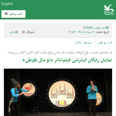
English
ادب و هنر
کد مطلب: 374308
تاریخ انتشار:
۱۶ خرداد ۱۴۰۵ - ۱۲:۵۳
خبرنگار: 20
چاپ
ادب و هنر
سینما، تئاتر
در هفته‌ی نخست طرح اوقات فراغت تابستانی مرکز تولید تئاتر کانون اکران می‌شود؛
نمایش رایگان اینترنتی فیلم‌تئاتر «تو مثل طوطی»