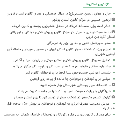
تازه‌ترین استان‌ها
حال و هوای اربعین حسینی(ع) در مراکز فرهنگی و هنری کانون استان قزوین
اربعین حسینی در مراکز کانون استان بوشهر
«نذر قصه برای سه‌ساله کربلا» در محفل عاشورایی بچه‌های کانون قرچک
به مناسبت اربعین حسینی در مراکز کانون پرورش فکری کودکان و نوجوانان
استان آذرباجان غربی
سفر مدیرعامل کانون و معاون وزیر به هرمزگان
اجرای ویژه تماشاخانه سیار کانون استان تهران در مسیر راهپیمایی جاماندگان
اربعین شهرری
تجلیل مدیرکل کانون پرورش فکری استان مرکزی از راویان امید و آگاهی
جشنواره استانی «تولید عروسک» در سیستان و بلوچستان برگزار می‌شود
نشست آموزشی جست‌وجوی سیارک‌ها برای نوجوانان کانون البرز
موکبی برای کودکان و نوجوانان جا مانده از پیاده روی اربعین
با کتابخانه سیار روستایی شهرستان بهار همراه شوید
خبرنگاران با روایت حقیقت، امید و اعتماد را در جامعه تقویت می‌کنند
گزارش تصویری/ سفر تماشاخانه سیار از تویسرکان تا رزن استان همدان
آموزش مدیریت مصرف انرژی به کودکان و نوجوانان در پویش «۲۵ درجه؛ قرار
همدلی»
پیام مدیرکل کانون پرورش فکری کودکان و نوجوانان خراسان شمالی به مناسبت