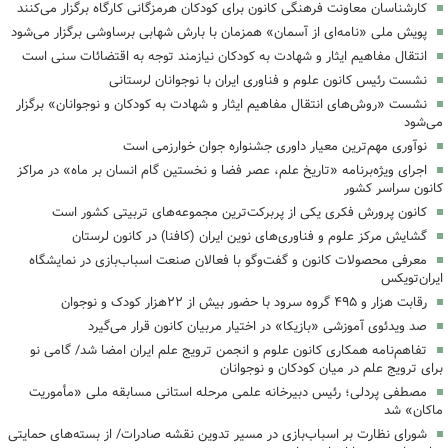
کارشناسان معاونت فرهنگی کانون برای کودکان هرمزگانی کارگاه‌ برگزار می‌کنند
پویش ملی «نامه‌ای از آسمان» همزمان با بارش شهابی برساوشی برگزار می‌شود
انتقال مفاهیم ایثار و شهادت به کودکان نیازمند توجه به اقتضائات سنی است
نشست رئیس کانون علوم و فناوری ایران با نوجوانان لرستانی
نشست «روش‌های انتقال مفاهیم ایثار و شهادت به کودکان و نوجوانان» برگزار
می‌شود
نوآوری مهم‌ترین معیار داوری جشنواره جوان خوارزمی است
اجرای ویژه‌برنامه «تاریخ علم، عصر فضا و نخستین گام انسان بر ماه» در مراکز
کانون سراسر کشور
کانون پرورش فکری یکی از پربرکت‌ترین مجموعه‌های تربیتی کشور است
گشایش مرکز علوم و فناوری‌های نوین ایران (کافنا) در کانون لرستان
معرفی محصولات کانون و گفت‌وگو با فعالان صنعت اسباب‌بازی در نمایشگاه
ایران‌تویکس
رقابت هزار و ۴۹۵ گروه سرود با حضور بیش از ۲۲هزار کودک و نوجوان
‌صد ویدئوی آموزشی «بازیکا» در اختیار مربیان کانون قرار می‌گیرد
تفاهم‌نامه همکاری کانون علوم و انجمن ترویج علم ایران امضا شد/ گامی نو
برای ترویج علم در میان کودکان و نوجوانان
مصطفی پردلی؛ رئیس دبیرخانه علمی مرحله استانی مسابقه ملی «مأموریت
ماکان» شد
شورای نظارت بر اسباب‌بازی در مسیر تدوین نقشه صادرات/ از بسته‌های حمایتی