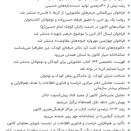
رشد بیش از ۴۰درصدی تولید دست‌سازه‌های حسینی
فراخوان بین‌المللی «رجزهای عاشورایی؛ از کربلا تا قدس» منتشر شد
روایت یک روز ادبی با حضور فرهاد حسن‌زاده و نوجوانان کتاب‌خوان
موکب‌های کانون در خدمت زائران کوچک امام حسین(ع)
فراخوان ارسال آثار ادبی با موضوع «رهبر شهید» منتشر شد
فراخوان چهارمین مهرواره «بچه‌های مقاومت» منتشر شد
«کلوچه‌های خدا» ثابت کرد تئاتر حرفه‌ای کودک، مرز جغرافیا نمی‌شناسد
تماشاخانه سیار کانون به استان همدان می‌رود
فهرست تخصصی ۱۴۴ کتاب عاشورایی برای کودکان و نوجوانان منتشر شد
«زیبا صدایم کن» در بوته نقد
شناخت دنیای کودک؛ راز ماندگاری شعر کودک و نوجوان
نشست تعاملی دفتر مرکزی حراست و فناوری اطلاعات با هدف هم‌افزایی و
انسجام بیشتر سازمانی
تجلیل مدیرعامل کانون از مجید قناد پیش‌کسوت تئاتر
پویش ملی «نقد نقل قصه‌ها» برگزار می‌شود
رشد ۱۲/۳ درصدی امانت کتاب در مراکز فرهنگی‌هنری کانون
«درخت گیلاس» در تماشاخانه مهر روی صحنه می‌رود
تأکید بر هم‌افزایی حراست و فناوری اطلاعات در نشست شورای معاونان کانون
بازی‌های جدید «بچه زرنگ؛ گروه نجات جنگل» در دست ساخت/ عرضه در ایام