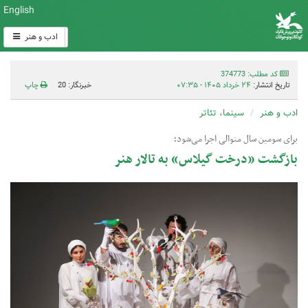
English
ادب و هنر
کد مطلب: 374773
تاریخ انتشار:
۲۴ خرداد ۱۴۰۵ - ۰۷:۳۵
خبرنگار: 20
چاپ
ادب و هنر
سینما، تئاتر
برای سومین سال متوالی اجرا می‌شود؛‌
بازگشت «درخت گیلاس» به تالار هنر