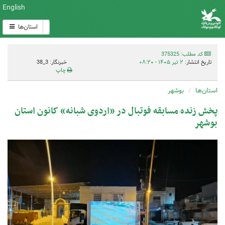
English
استان‌ها
کد مطلب: 375325
تاریخ انتشار:
۲ تیر ۱۴۰۵ - ۰۸:۲۰
خبرنگار: 3_38
چاپ
استان‌ها
بوشهر
پخش زنده مسابقه فوتبال در «اردوی شبانه» کانون استان
بوشهر