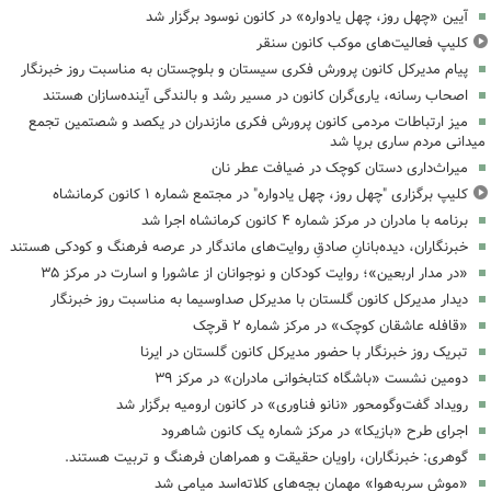
آیین «چهل روز، چهل یادواره» در کانون نوسود برگزار شد
کلیپ فعالیت‌های موکب کانون سنقر
پیام مدیرکل کانون پرورش فکری سیستان و بلوچستان به مناسبت روز خبرنگار
اصحاب رسانه، یاری‌گران کانون در مسیر رشد و بالندگی آینده‌سازان هستند
میز ارتباطات مردمی کانون پرورش فکری مازندران در یکصد و شصتمین تجمع
میدانی مردم ساری برپا شد
میراث‌داری دستان کوچک در ضیافت عطر نان
کلیپ برگزاری "چهل روز، چهل یادواره" در مجتمع شماره ۱ کانون کرمانشاه
برنامه با مادران در مرکز شماره ۴ کانون کرمانشاه اجرا شد
خبرنگاران، دیده‌بانانِ صادقِ روایت‌های ماندگار در عرصه فرهنگ و کودکی هستند
«در مدار اربعین»؛ روایت کودکان و نوجوانان از عاشورا و اسارت در مرکز ۳۵
دیدار مدیرکل کانون گلستان با مدیرکل صداوسیما به مناسبت روز خبرنگار
«قافله عاشقان کوچک» در مرکز شماره ۲ قرچک
تبریک روز خبرنگار با حضور مدیرکل کانون گلستان در ایرنا
دومین نشست «باشگاه کتابخوانی مادران» در مرکز ۳۹
رویداد گفت‌وگومحور «نانو فناوری» در کانون ارومیه برگزار شد
اجرای طرح «بازیکا» در مرکز شماره یک کانون شاهرود
گوهری: خبرنگاران، راویان حقیقت و همراهان فرهنگ و تربیت هستند.
«موشِ سربه‌هوا» مهمانِ بچه‌های کلاته‌اسد میامی شد