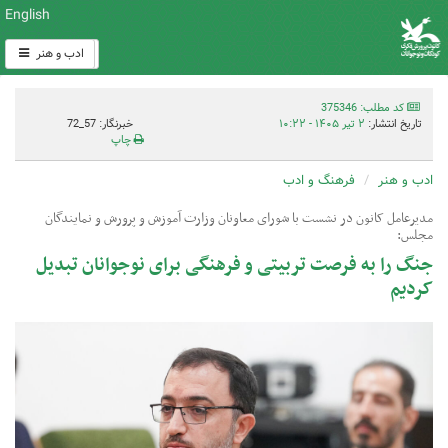
English
ادب و هنر
کد مطلب: 375346
تاریخ انتشار:
۲ تیر ۱۴۰۵ - ۱۰:۲۲
خبرنگار: 57_72
چاپ
ادب و هنر
فرهنگ و ادب
مدیرعامل کانون در نشست با شورای معاونان وزارت آموزش و پرورش و نمایندگان
مجلس:
جنگ را به فرصت تربیتی و فرهنگی برای نوجوانان تبدیل
کردیم