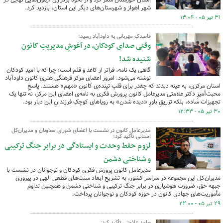
شهر اهواز و شهرستان‌های دیگر این استان، بازدید کرد.
۳۱ تیر ۰۵ - ۱۳:۰۴
قاصدکِ مهربانی به داودآباد رسید؛
وقتی صدای کودکان، در آغوشِ مدیریتِ کانون
شنیده شد!
گاهی یک نامه، فراتر از کاغذ و قلم است؛ چرا که با امیدِ کودکان
نوشته می‌شود. امروز اعضای مرکز فرهنگی هنری کانون داودآباد
استان مرکزی، به عینه دیدند که چقدر برای قلبِ تپنده‌ی کانون «مهم» هستند. پاسخِ
محبت‌آمیزِ دکتر علامتی مدیرعامل کانون پرورش فکری به نامه‌ی اعضای این مرکز، نه تنها یک
تجهیزات ساده، بلکه تزریقِ باورِ «دیده شدن» به رویاهای کوچکِ فرزندانِ این دیار بود.
۳۰ تیر ۰۵ - ۱۲:۳۳
مدیرعامل کانون در نشست با اعضای شورای معاونان و مدیران‌کل
استانی تأکید کرد؛
لزوم حفط وحدت و ایستادگی در برابر جنگ ترکیبی
و شناختی دشمن
مدیرعامل کانون پرورش فکری کودکان و نوجوانان در نشست با
مدیران‌کل این مجموعه در سراسر کشور، به تشریح ابعاد سنت‌های قطعی الهی در پیروزی
جبهه حق، ضرورت هوشیاری در برابر جنگ ترکیبی و شناختی دشمن و همچنین تداوم
مأموریت‌های جهادی کانون در حوزه کودکان و نوجوانان پرداخت.
۲۹ تیر ۰۵ - ۲۲:۰۰
حامد علامتی تأکید کرد: