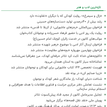
تازه‌ترین ادب و هنر
«زال و سیمرغ»؛ روایتِ کودکی که با دیگران «تفاوت» دارد
رشد بیش از ۴۰درصدی تولید دست‌سازه‌های حسینی
فراخوان بین‌المللی «رجزهای عاشورایی؛ از کربلا تا قدس» منتشر شد
روایت یک روز ادبی با حضور فرهاد حسن‌زاده و نوجوانان کتاب‌خوان
موکب‌های کانون در خدمت زائران کوچک امام حسین(ع)
فراخوان ارسال آثار ادبی با موضوع «رهبر شهید» منتشر شد
فراخوان چهارمین مهرواره «بچه‌های مقاومت» منتشر شد
«کلوچه‌های خدا» ثابت کرد تئاتر حرفه‌ای کودک، مرز جغرافیا نمی‌شناسد
تماشاخانه سیار کانون به استان همدان می‌رود
فهرست تخصصی ۱۴۴ کتاب عاشورایی برای کودکان و نوجوانان منتشر شد
«زیبا صدایم کن» در بوته نقد
شناخت دنیای کودک؛ راز ماندگاری شعر کودک و نوجوان
نشست تعاملی دفتر مرکزی حراست و فناوری اطلاعات با هدف هم‌افزایی و
انسجام بیشتر سازمانی
تجلیل مدیرعامل کانون از مجید قناد پیش‌کسوت تئاتر
پویش ملی «نقد نقل قصه‌ها» برگزار می‌شود
رشد ۱۲/۳ درصدی امانت کتاب در مراکز فرهنگی‌هنری کانون