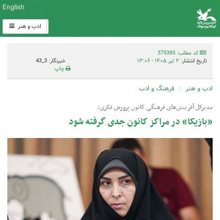
English
ادب و هنر
کد مطلب: 375385
تاریخ انتشار:
۲ تیر ۱۴۰۵ - ۱۳:۰۶
خبرنگار: 3_43
چاپ
ادب و هنر
فرهنگ و ادب
مدیرکل آفرینش‌های فرهنگی کانون پرورش فکری:
«بازیکا» در مراکز کانون جدی گرفته شود