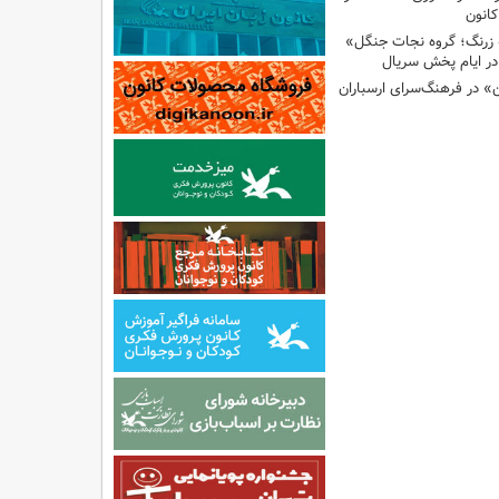
انون
 زرنگ؛ گروه نجات جنگل»
ر ایام پخش سریال
ن» در فرهنگ‌سرای ارسباران