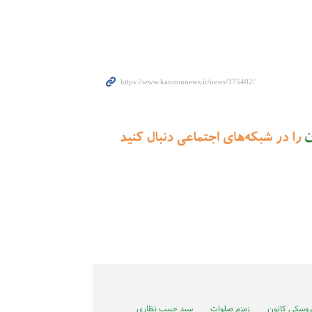
 عروسکی کانون
زمزم صلوات
سید حبیب نظاری