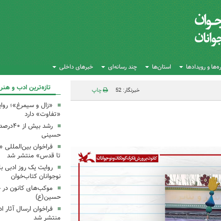
‌ها و رویدادها
استان‌ها
چند رسانه‌ای
خبرهای داخلی
تازه‌ترین ادب و هنر
خبرنگار: 52
چاپ
«زال و سیمرغ»؛ روای
«تفاوت» دارد
رشد بیش
حسینی
فراخوان بین‌المللی «
تا قدس» منتشر شد
روایت یک روز ادبی ب
نوجوانان کتاب‌خوان
موکب‌های کانون در 
حسین(ع)
فراخوان ارسال آثار 
منتشر شد