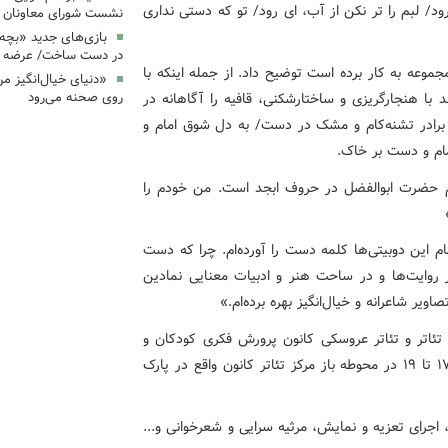
/ لبم را تر نکن از آب، ای رود/ تو که دستی نداری
نشست شورای معاونان ک
بازی‌های جدید «بچه
در دست ساخت/ عرضه د
جموعه به کار برده است توضیح داد. از جمله اینکه با
«دنیای خیال‌انگیز م
روی صحنه می‌رود
د با هنجارگریزی و ساختارشکنی، قافیه را آگاهانه در
د: برادر تشنه‌کام و مشک در دست/ به دل شوق امام و
ام و دست بر خاک.
سرودن این مجموعه گفت: عدد ۱۳۳ عدد نام حضرت ابوالفضل در حروف ابجد است. من خودم را
ام این دوبیتی‌ها کلمه دست را آورده‌ام. چرا که دست
وایت‌ها و در ساحت هنر و ادبیات معنایی نمادین
یر شاعرانه و خیال‌انگیز بهره برده‌ام.»
تئاتر و تئاتر عروسکی کانون پرورش فکری کودکان و
نوجوانان از تاریخ یکم تا چهارم تیر ۱۴۰۵ و در ساعت ۱۷:۳۰ تا ۱۹ در محوطه باز مرکز تئاتر کانون واقع در پارک
جرای تعزیه و نمایش، مرثیه‌ سرایی و شعرخوانی و...