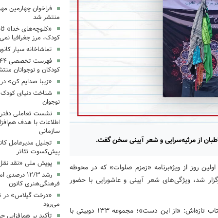
فراخوان چهارمین مه
منتشر شد
«کلوچه‌های خدا» ثاب
کودک، مرز جغرافیا نمی
تماشاخانه سیار کانو
کودکان و نوجوانان منت
«زیبا صدایم کن» در 
شناخت دنیای کودک؛ 
نوجوان
نشست تعاملی دفتر 
اطلاعات با هدف هم‌افزا
سازمانی
اطبان از مرثیه‌سرایی و شعر آیینی سخن گفت.
تجلیل مدیرعامل کانو
پیش‌کسوت تئاتر
پویش ملی «نقد نقل 
 اولین روز از ویژه‌برنامه «زمزم صلوات» که در محوطه
رشد ۱۲/۳ درصد
برگزار شد، ویژگی‌های شعر آیینی و عاشورایی با حضور
فرهنگی‌هنری کانون
«درخت گیلاس» در ت
می‌رود
بر همین اساس در این برنامه نظاری ابتدا چند دوبیتی از کتاب تازه‌اش: «از این دست»؛ مجموعه ۱۳۳ دوبیتی با
تأکید بر هم‌افزایی ح