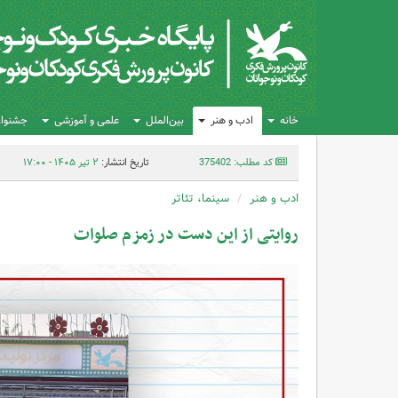
خانه
ادب و هنر
بین‌الملل
علمی و آموزشی
جشنواره
کد مطلب: 375402
تاریخ انتشار:
۲ تیر ۱۴۰۵ - ۱۷:۰۰
ادب و هنر
سینما، تئاتر
روایتی از این دست در زمزم صلوات