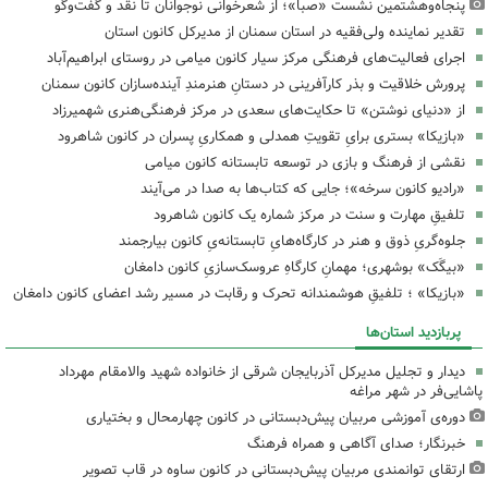
پنجاه‌وهشتمین نشست «صبا»؛ از شعرخوانی نوجوانان تا نقد و گفت‌وگو
تقدیر نماینده ولی‌فقیه در استان سمنان از مدیرکل کانون استان
اجرای فعالیت‌های فرهنگی مرکز سیار کانون میامی در روستای ابراهیم‌آباد
پرورش خلاقیت و بذر کارآفرینی در دستانِ هنرمندِ آینده‌سازان کانون سمنان
از «دنیای نوشتن» تا حکایت‌های سعدی در مرکز فرهنگی‌هنری شهمیرزاد
«بازیکا» بستری برایِ تقویتِ همدلی و همکاریِ پسران در کانون شاهرود
نقشی از فرهنگ و بازی در توسعه تابستانه کانون میامی
«رادیو کانون سرخه»؛ جایی که کتاب‌ها به صدا در می‌آیند
تلفیقِ مهارت و سنت در مرکز شماره یک کانون شاهرود
جلوه‌گریِ ذوق و هنر در کارگاه‌هایِ تابستانه‌یِ کانون بیارجمند
«بیگَک» بوشهری؛ مهمانِ کارگاهِ عروسک‌سازیِ کانون دامغان
«بازیکا» ؛ تلفیقِ هوشمندانه تحرک و رقابت در مسیر رشد اعضای کانون دامغان
پربازدید استان‌ها
دیدار و تجلیل مدیرکل آذربایجان شرقی از خانواده شهید والامقام مهرداد
پاشایی‌فر در شهر مراغه
دوره‌ی آموزشی مربیان پیش‌دبستانی در کانون چهارمحال و بختیاری
خبرنگار؛ صدای آگاهی و همراه فرهنگ
ارتقای توانمندی مربیان پیش‌دبستانی در کانون ساوه در قاب تصویر