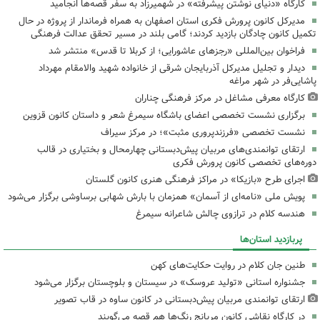
کارگاه «دنیای نوشتن پیشرفته» در شهمیرزاد به سفر قصه‌ها انجامید
مدیرکل کانون پرورش فکری استان اصفهان به همراه فرماندار از پروژه در حال
تکمیل کانون چادگان بازدید کردند؛ گامی بلند در مسیر تحقق عدالت فرهنگی
فراخوان بین‌المللی «رجزهای عاشورایی؛ از کربلا تا قدس» منتشر شد
دیدار و تجلیل مدیرکل آذربایجان شرقی از خانواده شهید والامقام مهرداد
پاشایی‌فر در شهر مراغه
کارگاه معرفی مشاغل در مرکز فرهنگی چناران
برگزاری نشست تخصصی اعضای باشگاه سیمرغ شعر و داستان کانون قزوین
نشست تخصصی «فرزندپروری مثبت»؛ در مرکز سیراف
ارتقای توانمندی‌های مربیان پیش‌دبستانی چهارمحال و بختیاری در قالب
دوره‌های تخصصی کانون پرورش فکری
اجرای طرح «بازیکا» در مراکز فرهنگی هنری کانون گلستان
پویش ملی «نامه‌ای از آسمان» همزمان با بارش شهابی برساوشی برگزار می‌شود
هندسه کلام در ترازوی چالش شاعرانه سیمرغ
پربازدید استان‌ها
طنین جان کلام در روایت حکایت‌های کهن
جشنواره استانی «تولید عروسک» در سیستان و بلوچستان برگزار می‌شود
ارتقای توانمندی مربیان پیش‌دبستانی در کانون ساوه در قاب تصویر
در کارگاه نقاشی کانون مریانج رنگ‌ها هم قصه می‌گویند