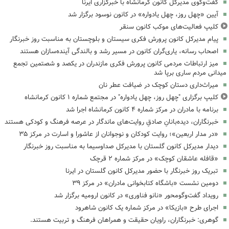
گفت‌وگوی مدیرکل کانون کرمانشاه با خبرگزاری ایرنا
آیین «چهل روز، چهل یادواره» در کانون نوسود برگزار شد
کلیپ فعالیت‌های موکب کانون سنقر
پیام مدیرکل کانون پرورش فکری سیستان و بلوچستان به مناسبت روز خبرنگار
اصحاب رسانه، یاری‌گران کانون در مسیر رشد و بالندگی آینده‌سازان هستند
میز ارتباطات مردمی کانون پرورش فکری مازندران در یکصد و شصتمین تجمع
میدانی مردم ساری برپا شد
میراث‌داری دستان کوچک در ضیافت عطر نان
کلیپ برگزاری "چهل روز، چهل یادواره" در مجتمع شماره ۱ کانون کرمانشاه
برنامه با مادران در مرکز شماره ۴ کانون کرمانشاه اجرا شد
خبرنگاران، دیده‌بانانِ صادقِ روایت‌های ماندگار در عرصه فرهنگ و کودکی هستند
«در مدار اربعین»؛ روایت کودکان و نوجوانان از عاشورا و اسارت در مرکز ۳۵
دیدار مدیرکل کانون گلستان با مدیرکل صداوسیما به مناسبت روز خبرنگار
«قافله عاشقان کوچک» در مرکز شماره ۲ قرچک
تبریک روز خبرنگار با حضور مدیرکل کانون گلستان در ایرنا
دومین نشست «باشگاه کتابخوانی مادران» در مرکز ۳۹
رویداد گفت‌وگومحور «نانو فناوری» در کانون ارومیه برگزار شد
اجرای طرح «بازیکا» در مرکز شماره یک کانون شاهرود
گوهری: خبرنگاران، راویان حقیقت و همراهان فرهنگ و تربیت هستند.