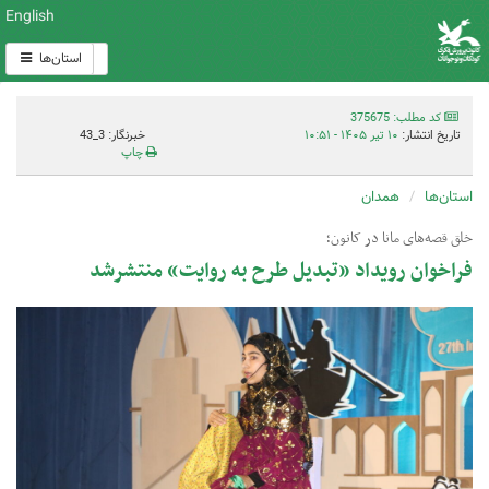
English
استان‌ها
کد مطلب: 375675
تاریخ انتشار:
۱۰ تیر ۱۴۰۵ - ۱۰:۵۱
خبرنگار: 3_43
چاپ
استان‌ها
همدان
خلق قصه‌های مانا در کانون؛‌
فراخوان رویداد «تبدیل طرح به روایت» منتشرشد