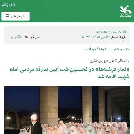
English
ادب و هنر
کد مطلب: 375838
تاریخ انتشار:
۱۴ تیر ۱۴۰۵ - ۱۰:۳۳
خبرنگار: 52
چاپ
ادب و هنر
فرهنگ و ادب
با ابتکار کانون پرورش فکری؛
«نماز فرشته‌ها» در نخستین شب آیین بدرقه مردمی امام
شهید اقامه شد