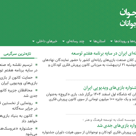
‌ها و رویدادها
استان‌ها
چند رسانه‌ای
خبرهای داخلی
‌ای ایران در سایه برنامه هفتم توسعه
تازه‌ترین سرگرمی
ن صنعت بازی‌های رایانه‌ای کشور با حضور نمایندگان نهادهای
دولتی، عمومی و فعالان بخش خصوصی روز دوشنبه ۲۱ اردیبهشت به میزبانی کانون پرورش فکری کودکان و
ترسیم نقشه راه صنعت 
در سایه برنامه هفتم ت
حمایت کانون از بازی
بازی‌های ویدیویی ایران
واره بازی‌های ویدیویی ایران
محافظان جزیره کانون
در آیین پایانی جشنواره بازی‌های ویدیویی ایران که شامگاه اول اسفند ۱۴۰۴ برگزار شد، بازی «کروچ» به‌عنوان
جدی شد
بهترین بازی ویژه کودکان و نوجوانان معرفی شد و یک جایزه ۱۰۰ میلیون تومانی از سوی کانون پرورش فکری
رونمایی از نخستین 
.
در جزایر سه‌گانه
کانون به بنیاد بازی‌ها
ب موسسه کمک به توسعه فرهنگ و هنر ؛
خواهد داد
اره بازی‌های جدی شد
جشنواره «عروسک‌های
نون پرورش فکری کودکان و نوجوانان از سوی هیئت داوران جشنواره
می‌شود