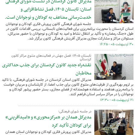
مدیرکل کانون کردستان در نشست شورای فرهنگی
استان: تابستان ۱۴۰۵، فصل نشاط‌افزایی و
خدمت‌رسانی مضاعف به کودکان و نوجوانان است.
جلسه شورای فرهنگی کانون پرورش فکری کودکان و نوجوانان
استان کردستان با محوریت برنامه‌ریزی برای فعالیت‌های تابستانی، بررسی اقدامات کانون در
طول «جنگ رمضان» و تأکید بر انتقال نشاط و امید به کودکان و نوجوانان با حضور مدیرکل،
مسئولان مراکز و مشارکت مجازی مدیرکل آفرینش فرهنگی کانون برگزار شد.
۳۰ اردیبهشت ۰۵ - ۱۶:۲۵
تابستان ۱۴۰۵؛ فصل جهش در فعالیت‌های متنوع مراکز کانون
کردستان
نقشه‌راه جدید کانون کردستان برای جذب حداکثری
مخاطبان
مدیرکل کانون استان کردستان در جلسه شورای فرهنگی، با تاکید
بر لزوم بهره‌گیری از ظرفیت‌های متنوع کانون برای جذب اعضا، از کارشناسان و مربیان خواست
با برنامه‌ریزی هدفمند و استفاده هوشمندانه از فضای مجازی، بستر حضور پرشور کودکان و
نوجوانان را در مراکز سراسر استان فراهم کنند.
۲۱ اردیبهشت ۰۵ - ۱۳:۳۰
در جلسه شورای فرهنگی؛
مدیرکل همدان بر «مرکزمحوری» و «امیدآفرینی»
برای کودکان تأکید کرد
مدیرکل کانون پرورش فکری کودکان و نوجوانان استان همدان