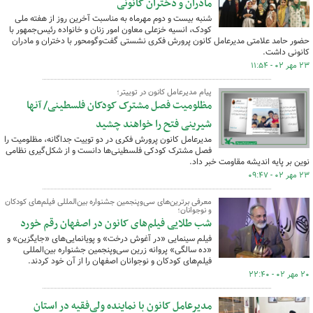
مادران و دختران کانونی
شنبه بیست و دوم مهرماه به مناسبت آخرین روز از هفته ملی
کودک، انسیه خزعلی معاون امور زنان و خانواده رئیس‌جمهور با
حضور حامد علامتی مدیرعامل کانون پرورش فکری نشستی گفت‌وگومحور با دختران و مادران
کانونی داشت.
۲۳ مهر ۰۲ - ۱۱:۵۴
پیام مدیرعامل کانون در توییتر؛
مظلومیت فصل مشترک کودکان فلسطینی/ آنها
شیرینی فتح را خواهند چشید
مدیرعامل کانون پرورش فکری در دو توییت جداگانه، مظلومیت را
فصل مشترک کودکی فلسطینی‌ها دانست و از شکل‌گیری نظامی
نوین بر پایه اندیشه‌ مقاومت خبر داد.
۲۳ مهر ۰۲ - ۰۹:۴۷
معرفی برترین‌های سی‌وپنجمین جشنواره بین‌المللی فیلم‌های کودکان
و نوجوانان؛
شب طلایی فیلم‌های کانون در اصفهان رقم خورد
فیلم سینمایی «در آغوش درخت» و پویانمایی‌های «جایگزین» و
«ده سالگی» پروانه زرین سی‌وپنجمین جشنواره بین‌المللی
فیلم‌های کودکان و نوجوانان اصفهان را از آن خود کردند.
۲۰ مهر ۰۲ - ۲۲:۴۰
مدیرعامل کانون با نماینده ولی‌فقیه در استان