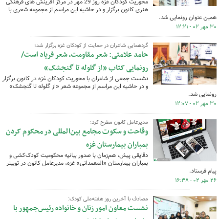
محوریت کودکان غزه روز 29 مهر در مرکز آفرینش های فرهنگی
هنری کانون برگزار و در حاشیه این مراسم از مجموعه شعری با
همین عنوان رونمایی شد.
۳۰ مهر ۰۲ - ۱۲:۲۱
گردهمایی شاعران در حمایت از کودکان غزه برگزار شد؛
حامد علامتی: شعر مقاومت، شعر فریاد است/
رونمایی کتاب «از گلوله تا گنجشک»
نشست جمعی از شاعران با محوریت کودکان غزه در کانون برگزار
و در حاشیه این مراسم از مجموعه شعر «از گلوله تا گنجشک»
رونمایی شد.
۳۰ مهر ۰۲ - ۱۲:۰۷
مدیرعامل کانون مطرح کرد؛
وقاحت و سکوت مجامع بین‌المللی در محکوم کردن
بمباران بیمارستان غزه
دقایقی پیش، هم‌زمان با صدور بیانیه محکومیت کودک‌کشی و
بمباران بیمارستان «المعمدانی» غزه، مدیرعامل کانون در توییتر
پیام فرستاد.
۲۶ مهر ۰۲ - ۱۶:۳۸
مصادف با آخرین روز هفته‌ملی کودک:
نشست معاون امور زنان و خانواده رئیس‌جمهور با