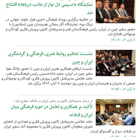
نمایشگاه «نسیمی دل نواز از جانب دریاها» افتتاح
شد
در حاشیه برگزاری رویداد فرهنگی «چین هزار جلوه، جهانی در
نینگ بو»، نمایشگاه آثار سفالی هنرمندان چین (سلادون) با
حضور سفیر چین در ایران، رئیس فرهنگستان هنر و مدیرعامل کانون پرورش فکری کودکان و
نوجوانان افتتاح شد.
۸ آبان ۰۲ - ۱۳:۰۹
نشست تحکیم روابط هنری، فرهنگی و گردشگری
ایران و چین
نشست ارتقای همکاری هنری ایران و چین با حضور چانگ هوا
سفیر چین در ایران، مجید شاه‌حسینی رئیس فرهنگستان هنر،
حامد علامتی مدیرعامل کانون پرورش فکری کودکان و نوجوانان و
جمعی از مدیران و هنرمندان ایران و چین روز دوشنبه ۸ آبان ۱۴۰۲ برگزار شد
۸ آبان ۰۲ - ۱۲:۵۶
در دیدار مدیرعامل کانون و سفیر ایران در فنلاند مطرح شد؛
تأکید بر همکاری و تعامل در حوزه فرهنگی میان
ایران و فنلاند
حامد علامتی مدیرعامل کانون پرورش فکری و تعدادی از اعضای
شورای معاونان کانون پرورش فکری با معصومه آباد سفیر ایران
در فنلاند دیدار و گفت‌وگو کردند.