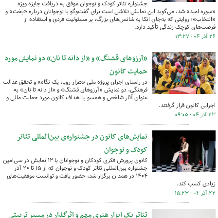
جشنواره تئاتر کودک و نوجوان موفق به دریافت جایزه ویژه
«سوره امید» شد، می‌گوید این نمایش تلاشی است برای گفت‌وگو با نوجوانان درباره «بخت» و
«انتخاب»؛ روایتی که به‌جای اتکا به شانس‌های بزرگ، بر مسئولیت فردی و استفاده از
فرصت‌های کوچک زندگی تأکید دارد.
۲۶ آذر ۰۴ - ۱۳:۲۷
«آرزوهای قشنگ» و «از دانه تا نان» دو نمایش مورد
حمایت کانون
در راستای اجرای پروژه ملی «هزار رویا، یک نگاه» و تحقق عدالت
فرهنگی، دو نمایش «آرزوهای قشنگ» و «از دانه تا نان» به
عنوان آثار شاخص و همسو با اهداف کانون مورد حمایت مالی و
اجرایی کانون قرار گرفتند.
۲۳ آذر ۰۴ - ۰۹:۰۵
نمایش‌های کانون در جشنواره‌ی بین‌المللی تئاتر
کودک و نوجوان
کانون پرورش فکری کودکان و نوجوانان با ۱۲ نمایش در سی‌امین
جشنواره بین‌المللی تئاتر کودک و نوجوان که از ۱۵ تا ۲۰ آذر
۱۴۰۴ در همدان برگزار شد، حضور یافت و توانست موفقیت‌های
زیادی کسب کند.
۲۲ آذر ۰۴ - ۱۵:۲۳
تئاتر یک ابزار هنری مهم و اثرگذار در مسیر تربیتی