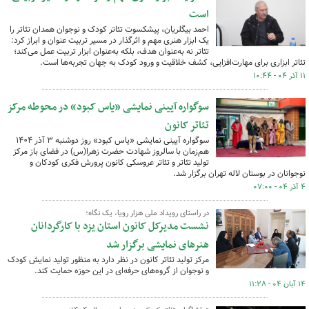
است
احمد بیگلریان، پیشکسوت تئاتر کودک و نوجوان همدان تئاتر را
یک ابزار هنری مهم و اثرگذار در مسیر تربیت عنوان و ابراز کرد:
تئاتر نه به‌عنوان هدف، بلکه به‌عنوان ابزار تربیت عمل می‌کند؛
تئاتر ابزاری برای مهارت‌افزایی، کشف خلاقیت و ورود کودک به جهان تجربه‌ها است.
۱۱ آذر ۰۴ - ۱۰:۴۴
سوگواره آیینی نمایشی «یاس کبود» در محوطه مرکز
تئاتر کانون
سوگواره آیینی نمایشی «یاس کبود» روز دوشنبه ۳ آذر ۱۴۰۴
هم‌زمان با سالروز شهادت حضرت زهرا(س) در فضای باز مرکز
تولید تئاتر و تئاتر عروسکی کانون پرورش فکری کودکان و
نوجوانان در بوستان لاله تهران برگزار شد.
۴ آذر ۰۴ - ۰۷:۰۰
در راستای رویداد ملی هزار رویا، یک نگاه؛
نشست مدیرکل کانون استان یزد با کارگردانان
هنرهای نمایشی برگزار شد
مرکز تولید تئاتر کانون در نظر دارد به منظور تولید نمایش کودک
و نوجوان از گروه‌های حرفه‌ای در این حوزه حمایت کند.
۱۴ آبان ۰۴ - ۱۱:۲۸