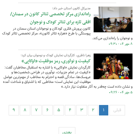
مدیرکل کانون استان خبر داد؛
راه‌اندازی مرکز تخصصی تئاتر کانون در سمنان/
افقی تازه برای تئاتر کودک و نوجوان
کانون پرورش فکری کودکان و نوجوانان استان سمنان در
پیوستگی با طرح «هزاره تئاتر کانون»، مرکز تخصصی تئاتر کودک
و نوجوان را راه‌اندازی می‌کند.
۸ مهر ۰۴ - ۰۹:۳۰
زهرا ناظری، کارگردان نمایش کودک و نوجوان بیان کرد؛
کیفیت و نوآوری، رمز موفقیت «اوکاپی»
کارگردان نمایش «اوکاپی» با اشاره به استقبال مخاطبان گفت:
«کیفیت در تمام جزییات، نوآوری در طراحی شخصیت‌ها و
عروسک‌ها، سادگی قصه و احترام به مخاطب از مهم‌ترین عوامل
موفقیت این نمایش است؛ مخاطبی که با اشتیاق و شناخت آمده
و نشان داده است چه‌قدر به آثار متفاوت نیاز دارد.»
۵ مهر ۰۴ - ۰۹:۲۶
قبلی
۱
۲
۳
۴
۵
۶
۷
۸
۹
بعدی