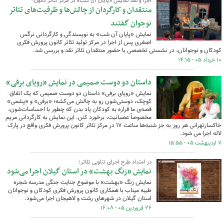
اجرا و نقد نمایش «پایان آن شب» در مرکز تئاتر کانون؛
منتقدان و کارگردان از چالش‌ها و ظرفیت‌های تئاتر
نوجوان گفتند
نمایش «پایان آن شب» به نویسندگی و کارگردانی نرگس
اصغری پس از اجرا در مرکز تولید تئاتر کانون پرورش فکری
کودکان و نوجوانان، در نشستی تخصصی با حضور منتقدان تئاتر نقد و بررسی شد.
۱۰ خرداد ۰۵ - ۱۴:۱۵
داستان دو دوست صمیمی در نمایش «رویای برفی»
نمایش «رویای برفی» داستان دو دوست صمیمی که یک اتفاق
کوچک، دوستی‌شون رو به چالش می‌کشه؛ «برفی» و «پشمی»
قصه‌ی ما قراره به کودکان یاد بدن که چطور با احساسات‌شون،
مخصوصاً عصبانیت، برخورد کنن. این نمایش به کارگردانی مریم
خاکسارتهرانی هر روز به جز شنبه‌ها ساعت ۱۷ در مرکز تئاتر کانون پرورش فکری واقع در پارک
لاله اجرا می شود.
۷ اردیبهشت ۰۵ - ۱۵:۵۵
در امتداد طرح اجرای تناوبی تئاتر؛
نمایش «زنگ بهشت» در استان گیلان اجرا می‌شود
‌نمایش زنگ «بهشت» با موضوع جنایت جنگی مدرسه شجره
طیبه میناب با همکاری کانون پرورش فکری کودکان و نوجوانان
استان گیلان در شهرهای رشت و لاهیجان اجرا می‌شود.‌
۲۶ فروردین ۰۵ - ۱۶:۰۸