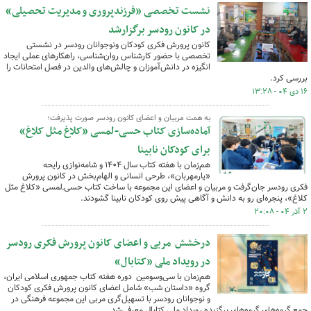
نشست تخصصی «فرزندپروری و مدیریت تحصیلی»
در کانون رودسر برگزارشد
کانون پرورش فکری کودکان ونوجوانان رودسر در نشستی
تخصصی با حضور کارشناس روان‌شناسی، راهکارهای عملی ایجاد
انگیزه در دانش‌آموزان و چالش‌های والدین در فصل امتحانات را
بررسی کرد.
۱۶ دی ۰۴ - ۱۳:۲۸
به همت مربیان و اعضای کانون رودسر صورت پذیرفت؛
آماده‌سازی کتاب حسی-‌لمسی «کلاغ مثل کلاغ»
برای کودکان نابینا
هم‌زمان با هفته کتاب سال ۱۴۰۴ و شامه‌نوازی رایحه‌
«یارمهربان»، طرحی انسانی و الهام‌بخش در کانون پرورش
فکری رودسر جان‌گرفت و مربیان و اعضای این مجموعه با ساخت کتاب حسی‌ـ‌لمسی «کلاغ مثل
کلاغ»، پنجره‌ای رو به دانش و آگاهی پیش روی کودکان نابینا گشودند.
۲ آذر ۰۴ - ۲۰:۰۸
درخشش مربی و اعضای کانون پرورش فکری رودسر
در رویداد ملی «کتابال»
هم‌زمان با سی‌وسومین دوره هفته کتاب جمهوری اسلامی ایران،
گروه «داستان شب» شامل اعضای کانون پرورش فکری کودکان
و نوجوانان رودسر با تسهیل‌گری مربی این مجموعه فرهنگی در
جمع گروه‌های گروه‌های برگزیده رویداد ملی کتابال معرفی‌شد.