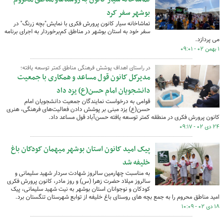
بوشهر سفر کرد
تماشاخانه سیار کانون پرورش فکری با نمایش"بچه زرنگ" در
سفر خود به استان بوشهر در مناطق کم‌برخوردار به اجرای برنامه
می پردازد.
۱ بهمن ۰۲ - ۰۹:۰۱
در راستای اهداف پوشش فرهنگی مناطق کمتر توسعه یافته؛
مدیرکل کانون قول مساعد و همکاری با جمعیت
دانشجویان امام حسن(ع) یزد داد
قوامی به درخواست نمایندگان جمعیت دانشجویان امام
حسن(ع) یزد مبنی بر پوشش دادن فعالیت‌های فرهنگی، هنری
کانون پرورش فکری در منطقه کمتر توسعه یافته حسن‌آباد قول مساعد داد.
۲۴ دی ۰۲ - ۰۹:۱۷
پیک امید کانون استان بوشهر میهمان کودکان باغ
خلیفه شد
به مناسبت چهارمین سالروز شهادت سردار شهید سلیمانی و
سالروز میلاد حضرت زهرا (س) و روز مادر، کانون پرورش فکری
کودکان و نوجوانان استان بوشهر به نیت شهید سلیمانی، پیک
امید مناطق محروم را به جمع بچه های روستای باغ خلیفه از توابع شهرستان تنگستان برد.
۱۸ دی ۰۲ - ۱۰:۰۹