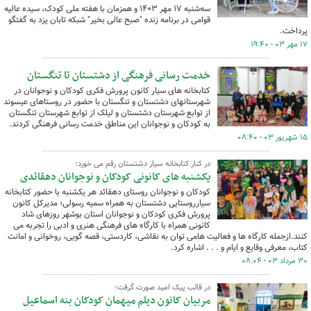
سه‌شنبه ۱۷ مهر ۱۴۰۳ و همزمان با هفته ملی کودک، سیده عالیه
قوامی در برنامه زنده "صبح عالی بخیر" شبکه تابان یزد به گفتگو
پرداخت.
۱۷ مهر ۰۳ - ۱۹:۴۰
خدمت رسانی فرهنگی از دشتستان تا تنگستان
کتابخانه های سیار کانون پرورش فکری کودکان و نوجوانان در
شهرستانهای دشتستان و تنگستان با حضور در روستاهای عیسوند
از توابع شهرستان دشتستان و لیلک از توابع شهرستان تنگستان
به کودکان و نوجوانان این مناطق خدمت رسانی فرهنگی کردند.
۱۵ شهریور ۰۳ - ۰۸:۴۰
در کنار کتابخانه سیار دشتستان رقم می خورد؛
یکشنبه های کانونی کودکان و نوجوانان دهقائدی
کودکان و نوجوانان روستای دهقائد هر یکشنبه با حضور کتابخانه
سیارروستایی دشتستان به همراه سمیه رسولی؛ مدیرکل کانون
پرورش فکری کودکان و نوجوانان استان بوشهر روزهای شاد
کانونی همراه با کارگاه های فرهنگی هنری و ادبی را تجربه می
کنند.ازجمله کارگاه ها و فعالیت هامی توان به نقاشی، کاردستی، قصه گویی، روخوانی و امانت
کتاب، معرفی وقایع و ایام و . . . اشاره کرد.
۳۰ مرداد ۰۳ - ۰۸:۰۴
در قالب پیک امید صورت گرفت؛
مربیان کانون دیلم میهمان کودکان بنه اسماعیل