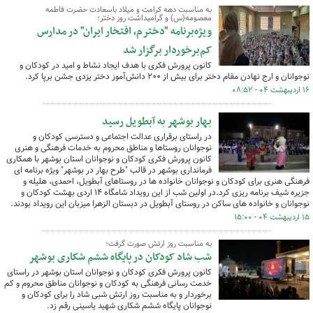
به مناسبت دهه کرامت و میلاد باسعادت حضرت فاطمه
معصومه(س) و گرامیداشت روز دختر؛
ویژه‌برنامه "دخترم، افتخار ایران" در مدارس
کم‌برخوردار برگزار شد
کانون پرورش فکری با هدف ایجاد نشاط و امید در کودکان و
نوجوانان و ارج نهادن مقام دختر برای بیش از ۲۰۰ دانش‌آموز دختر یزدی جشن برپا کرد.
۱۶ اردیبهشت ۰۴ - ۰۸:۵۲
بهار بوشهر به آبطویل رسید
در راستای برقراری عدالت اجتماعی و دسترسی کودکان و
نوجوانان روستاها و مناطق محروم به خدمات فرهنگی و هنری
کانون پرورش فکری کودکان و نوجوانان استان بوشهر با همکاری
فرمانداری بوشهر در قالب "طرح بهار در بوشهر" ویژه برنامه ای
فرهنگی هنری برای کودکان و نوجوانان خانواده ها در روستاهای آبطویل، احمدی، هلیله و
جزیره شیف برنامه ریزی کرد.در اولین شب از این رویداد شامگاه ۱۴ اردی بهشت کودکان و
نوجوانان و خانواده های ساکن در روستای آبطویل در دبستان الزهرا میزبان این رویداد بودند.
۱۵ اردیبهشت ۰۴ - ۱۵:۰۰
به مناسبت روز ارتش صورت گرفت؛
شب شاد کودکان در پایگاه ششم شکاری بوشهر
کانون پرورش فکری کودکان و نوجوانان استان بوشهر در راستای
خدمت رسانی فرهنگی به کودکان و نوجوانان مناطق محروم و کم
برخوردار و به مناسبت روز ارتش شبی شاد را برای کودکان و
نوجوانان پایگاه ششم شکاری شهید یاسینی رقم زد.