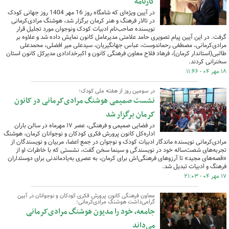
کارنامه
در آیین ویژه‌ای که شامگاه روز 16 مهر 1404 روز جهانی کودک
در تالار فرهنگ و هنر کرمان برگزار شد، هوشنگ مرادی‌کرمانی
نویسنده صاحب‌نام ادبیات کودک ونوجوان مورد تجلیل قرار
گرفت. در این آیین پیام تصویری حامد علامتی مدیرعامل کانون نمایش داده شد و علاوه بر
مرادی‌کرمانی، مصطفی رحماندوست، عباس جهانگیریان، سیدعلی میر افضلی، محمدعلی
طالبی(استاندار کرمان)، فرهاد فلاح معاون فرهنگی کانون و اکبرخدادادی مدیرکل کانون استان
سخنرانی کردند.
۱۸ مهر ۰۴ - ۱۱:۴۶
در سومین روز از هفته ملی کودک؛
نشست صمیمی هوشنگ مرادی‌کرمانی در کانون
کرمان برگزار شد
در فضایی صمیمی و فرهنگی، عصر ۱۷ مهرماه در سالن باران
اداره‌کل کانون پرورش فکری کودکان و نوجوانان کرمان، هوشنگ
مرادی‌کرمانی نویسنده ماندگار ادبیات کودک و نوجوان در جمع اعضا، مربیان و نویسندگان از
تجربه‌های شصت‌ساله خود در نویسندگی و سینما سخن گفت، نشستی که با خاطرات او از
«قصه‌های مجید» تا آرزوهای فرهنگی‌اش برای کرمان، به عصری به‌یادماندنی برای دوستداران
فرهنگ و ادبیات تبدیل شد.
۱۷ مهر ۰۴ - ۲۱:۰۳
معاون فرهنگی کانون پرورش فکری کودکان و نوجوانان در آیین
گرامی‌داشت هوشنگ مرادی‌کرمانی؛
جامعه، خود را مدیون هوشنگ مرادی‌کرمانی
می‌داند