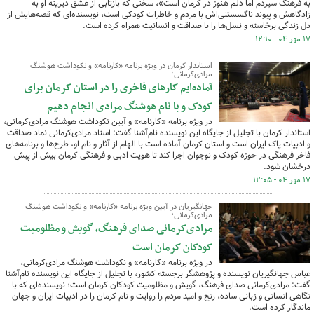
به فرهنگ سپردم اما دلم هنوز در کرمان است»، سخنی که بازتابی از عشق دیرینه او به
زادگاهش و پیوند ناگسستنی‌اش با مردم و خاطرات کودکی است، نویسنده‌ای که قصه‌هایش از
دل زندگی برخاسته و نسل‌ها را با صداقت و انسانیت همراه کرده است.
۱۷ مهر ۰۴ - ۱۲:۱۰
استاندار کرمان در ویژه برنامه «کارنامه» و نکوداشت هوشنگ
مرادی‌کرمانی؛
آماده‌ایم کارهای فاخری را در استان کرمان برای
کودک و با نام هوشنگ مرادی انجام دهیم
در ویژه برنامه «کارنامه» و آیین نکوداشت هوشنگ مرادی‌کرمانی،
استاندار کرمان با تجلیل از جایگاه این نویسنده نام‌آشنا گفت: استاد مرادی‌کرمانی نماد صداقت
و ادبیات پاک ایران است و استان کرمان آماده است با الهام از آثار و نام او، طرح‌ها و برنامه‌های
فاخر فرهنگی در حوزه کودک و نوجوان اجرا کند تا هویت ادبی و فرهنگی کرمان بیش از پیش
درخشان شود.
۱۷ مهر ۰۴ - ۱۲:۰۵
جهانگیریان در آیین ویژه برنامه «کارنامه» و نکوداشت هوشنگ
مرادی‌کرمانی؛
مرادی‌کرمانی صدای فرهنگ، گویش و مظلومیت
کودکان کرمان است
در ویژه برنامه «کارنامه» و نکوداشت هوشنگ مرادی‌کرمانی،
عباس جهانگیریان نویسنده و پژوهشگر برجسته کشور، با تجلیل از جایگاه این نویسنده نام‌آشنا
گفت: مرادی‌کرمانی صدای فرهنگ، گویش و مظلومیت کودکان کرمان است؛ نویسنده‌ای که با
نگاهی انسانی و زبانی ساده، رنج و امید مردم را روایت و نام کرمان را در ادبیات ایران و جهان
ماندگار کرده است.