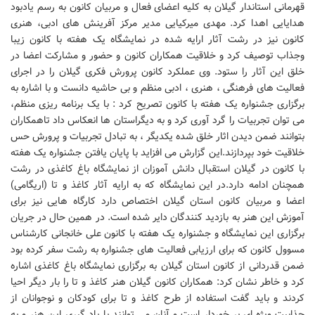
قهرمانی استاندار گیلان به کلیه اعضای فعال و مربیان کانون به رسم یادبود
هدایایی اهدا کرد. مهدی میرکیایی مدیر مرکز آفرینش های ادبی، هنری
کانون نیز در رشت آثار ارایه شده در نمایشگاه یک هفته با کانون زیبا
وجذاب توصیف کرد و خلاقیت همکاران کانون و حضور و مشارکت اعضا در
خلق این آثار را ستود. وی عملکرد کانون پرورش فکری گیلان را در اجرای
فعالیت های فرهنگی ، هنری ، ادبی منظم و بی حاشیه دانست و با اشاره به
برگزاری جشنواره یک هفته با کانون تصریح کرد : با یک برنامه ریزی منظم،
می توان تجربیات را گرد آوری کرد و به دیگراستان ها انعکاس داد تاهمکاران
بتوانند ضمن دیدن اثار خلق شده یکدیگر ، به تبادل تجربیات و پرورش حس
خلاقیت خود بپردازند.این گزارش می افزاید با پایان یافتن جشنواره یک هفته
با کانون در گیلان استقبال دانش آموزان از نمایشگاه باغ کاغذی در رشت
همچنان ادامه دارد.در این نمایشگاه که به ارایه آثار کاغذ و تا (اریگامی)
اعضا و مربیان کانون استان گیلان اختصاص دارد کارگاه هایی نیز برای
آموزش این هنر به بازدید کنندگان دایر شده است. در همین حال در جریان
برگزاری این نمایشگاه و جشنواره یک هفته با کانون علی خانجانی کارشناس
مسوول کانون که برای ارزیابی فعالیت های جشنواره به رشت سفر کرده بود
ضمن قدردانی از کانون استان گیلان به برگزاری نمایشگاه باغ کاغذی اشاره
کرد و خاطر نشان کرد: همکاران کانون گیلان هنر کاغذ و تا را بار دیگر احیا
کردند و باید گفت استفاده از طرح کاغذ و تا برای کودکان و نوجوانان از
جذابیت ویژه ای بر خوردار است و آنان می توانند با یاد گیری این هنر و به