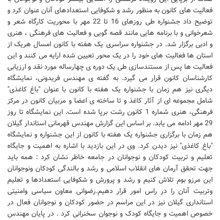
فعالیت های کانون به منظور رشد و شکوفایی استعدادهای آنان عنوان کرد و
توضیح داد جشنواره طی روزهای 16 تا 22 مهر با محوریت کارگاه شعر و
شعرخوانی و با برنامه هایی مانند قصه گویی و فعالیت های فرهنگی ، هنری
و ادبی برگزار شد. در جشنواره سراسری یک هفته با کانون امسال هریک از
استان ها فعالیت های خود را در یک محور تعیین شده ارایه می کنند و این
فعالیت ها پس از مستندسازی طی یک دوره ی چهارساله مورد نقد و ارزیابی
کارشناسان کانون قرار می گیرد. به گفته ی مهندس فریدونی، نمایشگاه
دیگری نیز هم زمان با جشنواره یک هفته با کانون با عنوان "باغ کاغذی"
شامل مجموعه ای از آثار کاغذ و تا ساخته ی اعضا و مربیان کانون در مرکز
فرهنگی، هنری شماره 1 کانون رشت برپا شده است. این نمایشگاه تا روز
29 مهر ادامه می یابد. بر اساس این گزارش مهندس قهرمانی استاندار گیلان
هم زمان با برگزاری جشنواره یک هفته با کانون از این جشنواره و نمایشگاه
"باغ کاغذی" نیز دیدن کرد. وی در این بازدید با اشاره به اهمیت و جایگاه
تعلیم و تربیت کودکان و نوجوانان در جامعه خاطر نشان کرد : همه باید
جهت تحقق آرمان های انقلاب اسلامی و رشد و بالندگی کودکان ونوجوانان
این مرزو بوم تلاش کنیم و رشد و پرورش و شکوفایی استعدادها و تعلیم
وتربیت آنان را در راس امور قرار دهیم.رضوانی معاون سیاسی وامنیتی
استانداری گیلان نیز در این مراسم در حضور کودکان و نوجوانان فعال در
خصوص اهمیت و جایگاه کودک و نوجوان سخنرانی کرد . در پایان مهندس