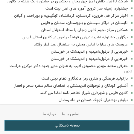
شرکت 10هزار دانش آموز چهارمحال و بختیاری در جشنواره یک هفته با کانون
جشنواره، زمينه ساز ترويج آموزه هاي اهل بيت است
اخبار مراکز قم، قزوین، کردستان، کرمانشاه، کهگیلویه و بویراحمد و گیلان
تابستان در مراکز سیستان و بلوچستان، سمنان و فارس
همکاری مرکز نجوم کانون زنجان با ستاد استهلال استان
برگزاری جشنواره نشریه دیواری فرهنگ رضوی در کانون استان فارس
عروسک های سارا با لباس محلی به استقبال عید فطر رفتند
خبرهایی از دزفول،امیدیه و اندیمشک در خوزستان
خبرهايي از دزفول،اميديه و انديمشک در خوزستان
معرفی محمد مهدی محمودی ادیب به عنوان مدیر جدید دفتر مرکزی حراست
کانون
بازتوليد فرهنگي و هنري رمز ماندگاري نظام ديني است
آشنایی کودکان و نوجوانان اندیمشکی با غذاهای سالم سفره سحر و افطار
کانون فارس و شهرداری شیراز تفاهم نامه امضا می کنند
نیایش بهشتیان کوچک همدان در ماه رمضان
تماس با ما
درباره ما
نسخه دسکتاپ