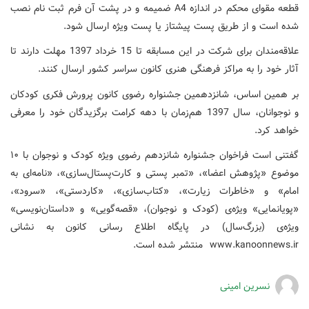
قطعه مقوای محکم در اندازه
A4
ضمیمه و در پشت آن فرم ثبت نام نصب
شده است و از طریق پست پیشتاز یا پست ویژه ارسال شود.
علاقه‌مندان برای شرکت در این مسابقه تا 15 خرداد 1397 مهلت دارند تا
آثار خود را به مراکز فرهنگی هنری کانون سراسر کشور ارسال کنند
.
بر همین اساس، شانزدهمین جشنواره رضوی کانون پرورش فکری کودکان
و نوجوانان، سال 1397 هم‌زمان با دهه کرامت برگزیدگان خود را معرفی
خواهد کرد
.
گفتنی است فراخوان جشنواره شانزدهم رضوی ویژه کودک و نوجوان با ۱۰
موضوع‌ «پژوهش اعضا»، «تمبر پستی و کارت‌پستال‌سازی»، «نامه‌ای به
امام» و «خاطرات زیارت»، «کتاب‌سازی»، «کاردستی»، «سرود»،
«پویانمایی» ویژه‌ی (کودک و نوجوان)، «‌قصه‌گویی» و «داستان‌نویسی»
ویژه‌ی (بزرگ‌سال) در پایگاه اطلاع رسانی کانون به نشانی
www.kanoonnews.ir
منتشر شده است.
نسرین امینی