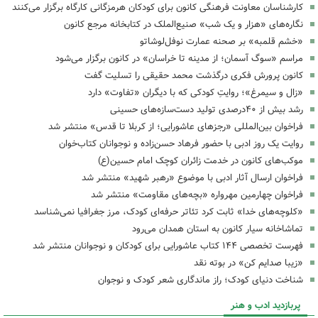
کارشناسان معاونت فرهنگی کانون برای کودکان هرمزگانی کارگاه‌ برگزار می‌کنند
نگاره‌های «هزار و یک شب» صنیع‌الملک در کتابخانه مرجع کانون
«خشم قلمبه» بر صحنه عمارت نوفل‌لوشاتو
مراسم «سوگ آسمان؛ از مدینه تا خراسان» در کانون برگزار می‌شود
کانون پرورش فکری درگذشت محمد حقیقی را تسلیت گفت
«زال و سیمرغ»؛ روایتِ کودکی که با دیگران «تفاوت» دارد
رشد بیش از ۴۰درصدی تولید دست‌سازه‌های حسینی
فراخوان بین‌المللی «رجزهای عاشورایی؛ از کربلا تا قدس» منتشر شد
روایت یک روز ادبی با حضور فرهاد حسن‌زاده و نوجوانان کتاب‌خوان
موکب‌های کانون در خدمت زائران کوچک امام حسین(ع)
فراخوان ارسال آثار ادبی با موضوع «رهبر شهید» منتشر شد
فراخوان چهارمین مهرواره «بچه‌های مقاومت» منتشر شد
«کلوچه‌های خدا» ثابت کرد تئاتر حرفه‌ای کودک، مرز جغرافیا نمی‌شناسد
تماشاخانه سیار کانون به استان همدان می‌رود
فهرست تخصصی ۱۴۴ کتاب عاشورایی برای کودکان و نوجوانان منتشر شد
«زیبا صدایم کن» در بوته نقد
شناخت دنیای کودک؛ راز ماندگاری شعر کودک و نوجوان
پربازدید ادب و هنر