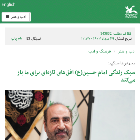
English
ادب و هنر
کد مطلب: 343832
تاریخ انتشار:
۲۹ مرداد ۱۴۰۳ - ۱۲:۳۷
خبرنگار: 53
چاپ
ادب و هنر
فرهنگ و ادب
محمدرضا سنگری:
سبک زندگی امام حسین(ع) افق‌های تازه‌ای برای ما باز
می‌کند