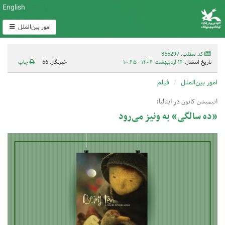
English
امور بین‌الملل
کد مطلب: 355297
تاریخ انتشار:
۱۴ اردیبهشت ۱۴۰۴ - ۱۰:۴۵
خبرنگار: 56
چاپ
امور بین‌الملل
فیلم
انیمیشن کانون در ایتالیا؛
«ده سالگی» به ونیز می‌رود