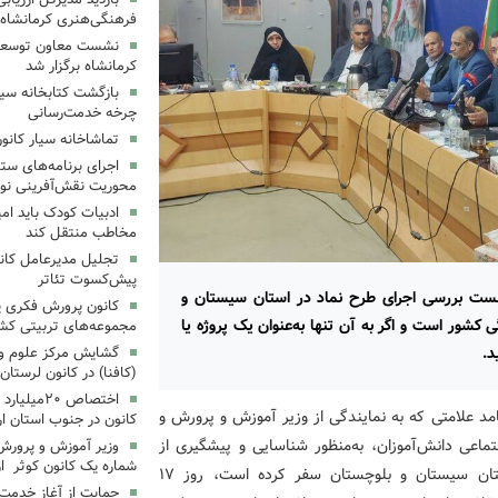
فرهنگی‌هنری کرمانشاه
نشست معاون توسعه ک
کرمانشاه برگزار شد
بازگشت کتابخانه سیا
چرخه خدمت‌رسانی
تماشاخانه سیار کانو
اجرای برنامه‌های ستا
محوریت نقش‌آفرینی نوج
ادبیات کودک باید ام
مخاطب منتقل کند
تجلیل مدیرعامل کانو
پیش‌کسوت تئاتر
شست بررسی اجرای طرح نماد در استان سیستان و
کانون پرورش فکری یک
شور است و اگر به آن تنها به‌عنوان یک پروژه یا
مجموعه‌های تربیتی کش
د.
گشایش مرکز علوم و ف
(کافنا) در کانون لرستان
اختصاص ۲۰م
امد علامتی که به نمایندگی از وزیر آموزش و پرورش و
کانون در جنوب استان ار
ماعی دانش‌آموزان، به‌منظور شناسایی و پیشگیری از
وزیر آموزش و پرورش
شماره یک کانون کوثر ارد
آسیب‌های اجتماعی و روانی در بین دانش‌آموزان) به استان سیستان و بلوچستان سفر کرده است، روز ۱۷
حمایت از آغاز خدمت