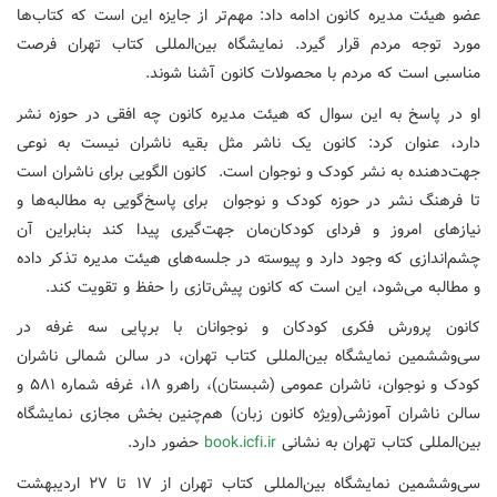
عضو هیئت مدیره کانون ادامه داد: مهم‌تر از جایزه این است که کتاب‌ها
مورد توجه مردم قرار گیرد. نمایشگاه بین‌المللی کتاب تهران فرصت
مناسبی است که مردم با محصولات کانون آشنا شوند.
او در پاسخ به این سوال که هیئت مدیره کانون چه افقی در حوزه نشر
دارد، عنوان کرد: کانون یک ناشر مثل بقیه ناشران نیست به نوعی
جهت‌دهنده به نشر کودک و نوجوان است. کانون الگویی برای ناشران است
تا فرهنگ نشر در حوزه کودک و نوجوان برای پاسخ‌گویی به مطالبه‌ها و
نیازهای امروز و فردای کودکان‌مان جهت‌گیری پیدا کند بنابراین آن
چشم‌اندازی که وجود دارد و پیوسته در جلسه‌های هیئت مدیره تذکر داده
و مطالبه می‌شود، این است که کانون پیش‌تازی را حفظ و تقویت کند.
کانون پرورش فکری کودکان و نوجوانان با برپایی سه غرفه در
سی‌وششمین نمایشگاه بین‌المللی کتاب تهران، در سالن شمالی ناشران
کودک و نوجوان، ناشران عمومی (شبستان)، راهرو ۱۸، غرفه شماره ۵۸۱ و
سالن ناشران آموزشی(ویژه کانون زبان) هم‌چنین بخش مجازی نمایشگاه
بین‌المللی کتاب تهران به نشانی
book.icfi.ir
حضور دارد.
سی‌وششمین نمایشگاه بین‌المللی کتاب تهران از ۱۷ تا ۲۷ اردیبهشت