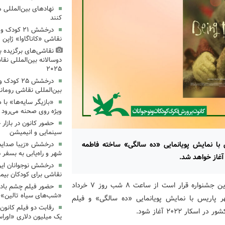
نهادهای بین‌المللی 
کنند
درخشش ۲۱ کو
نقاشی «کاناگاوا» ژاپن
نقاشی‌های برگزیده 
دوسالانه بین‌المللی نقا
۲۰۲۵
درخشش ۲۵ ک
بین‌المللی نقاشی رومان
«بازیگر سایه‌ها» با 
ویژه روی صحنه می‌رود
حضور کانون در بازار ج
سینمایی و انیمیشن
 با نمایش پویانمایی «ده سالگی» ساخته فاطمه
درخشش «زیبا صدایم 
شهر و راه‌یابی به بسفر ۲۰۲۵
آغاز خواهد شد.
درخشش نوجوانان ایرا
نقاشی برای کودکان بیما
به گزارش اداره کل روابط عمومی و امور بین‌الملل کانون، این جشنواره قرار است از ساعت ۸ شب روز ۷ خرداد
حضور فیلم چشم بادو
«شب‌های سیاه تالین» 
دو بوآ» شهر پاریس با نمایش پویانمایی «ده سالگی» و فیلم
رقابت دو فیلم کانون
ار ۲۰۲۲ آغاز شود.
یک میلیون دلاری «اوراس