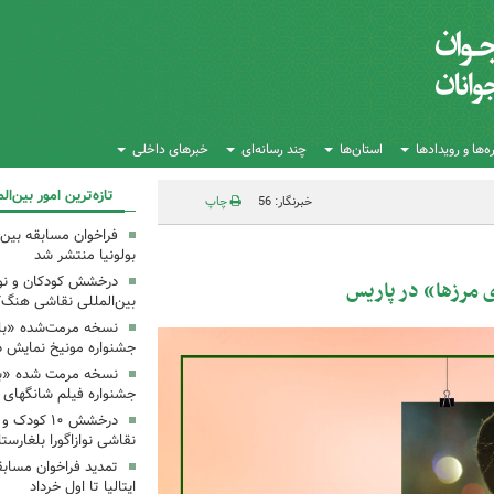
‌ها و رویدادها
استان‌ها
چند رسانه‌ای
خبرهای داخلی
تازه‌ترین امور بین‌ال
خبرنگار: 56
چاپ
بولونیا منتشر شد
درخشش کودکان و نوجو
ی مرزها» در پاریس
بین‌المللی نقاشی هنگ‌
نسخه مرمت‌شده «با
جشنواره مونیخ نمایش د
نسخه مرمت شده «با
جشنواره فیلم شانگهای 
درخشش ۱۰ کو
نقاشی نوازاگورا بلغارست
تمدید فراخوان مسابق
ایتالیا تا اول خرداد