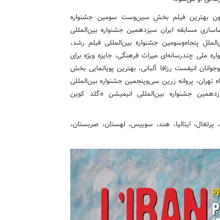
‌چون بهترین فیلم بخشِ سین‌وست سومین جشنواره
اسازی مسابقه ایران سیزدهمین جشنواره‌ بین‌المللی
لمللِ پنجاه‌وسومین جشنواره بین‌المللی فیلم رشد،
ه ملی چندرسانه‌ای میراث ‌فرهنگی، جایزه ویژه برای
جوانان انیفست رزافا آلبانی، بهترین پویانمایی بخش
 تهران، پروانه زرین سی‌وپنجمین جشنواره بین‌المللی
زدهمین جشنواره بین‌المللی انیمیشن «گلد کوین
، پرتغال، ایتالیا، هند، سوییس، لهستان، صربستان،