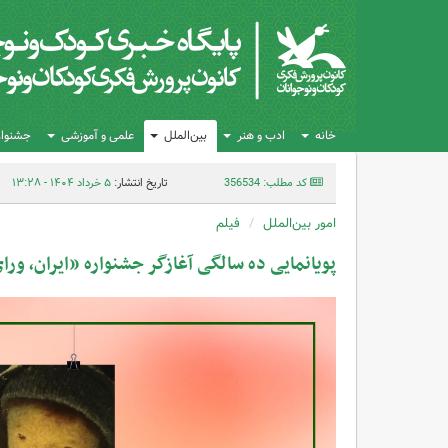
خانه
ادب و هنر
بین‌الملل
علمی و آموزشی
جشنواره
کد مطلب: 356534
تاریخ انتشار:
۵ خرداد ۱۴۰۴ - ۱۳:۲۸
امور بین‌الملل
فیلم
پویانمایی ده سالگی آغازگر جشنواره «ایران، ورا