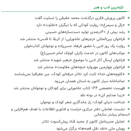
تازه‌ترین ادب و هنر
کانون پرورش فکری درگذشت محمد حقیقی را تسلیت گفت
«زال و سیمرغ»؛ روایتِ کودکی که با دیگران «تفاوت» دارد
رشد بیش از ۴۰درصدی تولید دست‌سازه‌های حسینی
فراخوان بین‌المللی «رجزهای عاشورایی؛ از کربلا تا قدس» منتشر شد
روایت یک روز ادبی با حضور فرهاد حسن‌زاده و نوجوانان کتاب‌خوان
موکب‌های کانون در خدمت زائران کوچک امام حسین(ع)
فراخوان ارسال آثار ادبی با موضوع «رهبر شهید» منتشر شد
فراخوان چهارمین مهرواره «بچه‌های مقاومت» منتشر شد
«کلوچه‌های خدا» ثابت کرد تئاتر حرفه‌ای کودک، مرز جغرافیا نمی‌شناسد
تماشاخانه سیار کانون به استان همدان می‌رود
فهرست تخصصی ۱۴۴ کتاب عاشورایی برای کودکان و نوجوانان منتشر شد
«زیبا صدایم کن» در بوته نقد
شناخت دنیای کودک؛ راز ماندگاری شعر کودک و نوجوان
نشست تعاملی دفتر مرکزی حراست و فناوری اطلاعات با هدف هم‌افزایی و
انسجام بیشتر سازمانی
تجلیل مدیرعامل کانون از مجید قناد پیش‌کسوت تئاتر
پویش ملی «نقد نقل قصه‌ها» برگزار می‌شود