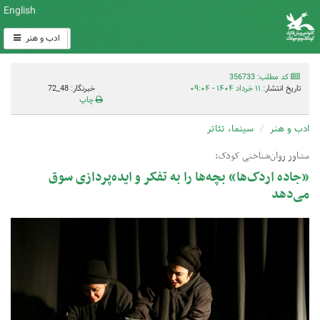
English
ادب و هنر
کد مطلب: 356733
تاریخ انتشار:
۱۱ خرداد ۱۴۰۴ - ۰۹:۰۴
خبرنگار: 48_72
چاپ
ادب و هنر
سینما، تئاتر
مشاور روان‌شناختی کودک:
«جاده اردک‌ها» بچه‌ها را به تفکر و ایده‌پردازی سوق
می‌دهد