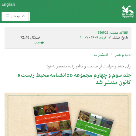
English
ادب و هنر
کد مطلب: 356926
تاریخ انتشار:
۱۷ خرداد ۱۴۰۴ - ۱۲:۰۷
خبرنگار: 48_72
چاپ
ادب و هنر
انتشارات
برای حفظ و حراست از طبیعت و منابع زنده منحصر به فرد؛
جلد سوم و چهارم مجموعه «دانشنامه محیط زیست»
کانون منتشر شد