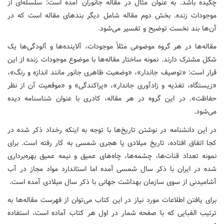
چکیده باشد. به عنوان مثال در مقاله جانوران آمده است: سلسله‌ای از
موجودات زنده. بخش دوم مقاله شامل دیگر بندهای مقاله است که در
آن‌ها بند نخست توضیح و تفسیر می‌شود.
مقاله‌ها در هر گروه موضوعی مثلاً موجودات، آلاینده‌ها و آلودگی‌ها یک
شکل مشترک دارند. نمونه ساختار مقاله‌ها با موضوع موجودات زنده از این
قرار است: «توصیف جاندار»، «وضعیت ظاهری جانور مانند اندازه و رنگ»،
«زیستگاه، تغذیه و زادآوری جاندار»، «پراکندگی» و «موقعیت آن از نظر
حفاظت». در این گروه در هر مقاله، کادری با عنوان شناسنامه دیده
می‌شود.
در این دانشنامه در نوشتن تاریخ‌ها با توجه به اینکه رخداد ذکر شده در
کجا اتفاق افتاده، تاریخ میلادی یا هجری شمسی به کار رفته است. برای
نمونه تعداد قنات‌ها، چشمه‌ها، چاه‌های عمیق و نیمه عمیق بهره‌برداری
شده در ایران با ذکر سال شمسی آمده اما استاندارد مواد مجاز در آب
آشامیدنی از سوی سازمان بهداشت جهانی با ذکر سال میلادی آمده است.
برای یافتن اطلاعات مورد نیاز در این کتاب می‌توان از فهرست مقاله‌ها به
ترتیب الفبایی که با صفحه شمار در اول هر کتاب آماده است، استفاده