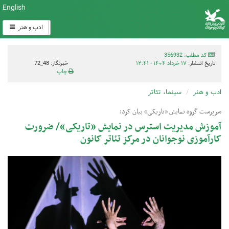
English
ادب و هنر
کد مطلب: 356932
تاریخ انتشار:
۱۷ خرداد ۱۴۰۴ - ۱۲:۴۱
خبرنگار: 48_72
چاپ
ادب و هنر
سینما، تئاتر
سرپرست گروه نمایش «تاریکی» بیان کرد:
آموزش مدیریت استرس در نمایش «تاریکی»/ ضرورت
کارآموزی نوجوانان در مرکز تئاتر کانون