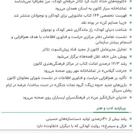
«کلوچه‌های خدا» ثابت کرد تئاتر حرفه‌ای کودک، مرز جغرافیا نمی‌شناسد
تماشاخانه سیار کانون به استان همدان می‌رود
فهرست تخصصی ۱۴۴ کتاب عاشورایی برای کودکان و نوجوانان منتشر شد
«زیبا صدایم کن» در بوته نقد
شناخت دنیای کودک؛ راز ماندگاری شعر کودک و نوجوان
نشست تعاملی دفتر مرکزی حراست و فناوری اطلاعات با هدف هم‌افزایی و
انسجام بیشتر سازمانی
تجلیل مدیرعامل کانون از مجید قناد پیش‌کسوت تئاتر
پویش ملی «نقد نقل قصه‌ها» برگزار می‌شود
رشد ۱۲/۳ درصدی امانت کتاب در مراکز فرهنگی‌هنری کانون
«درخت گیلاس» در تماشاخانه مهر روی صحنه می‌رود
تأکید بر هم‌افزایی حراست و فناوری اطلاعات در نشست شورای معاونان کانون
بازی‌های جدید «بچه زرنگ؛ گروه نجات جنگل» در دست ساخت/ عرضه در ایام
پخش سریال
«دنیای خیال‌انگیز من» در فرهنگ‌سرای ارسباران روی صحنه می‌رود
پربازدید ادب و هنر
رشد بیش از ۴۰درصدی تولید دست‌سازه‌های حسینی
«زال و سیمرغ»؛ روایتِ کودکی که با دیگران «تفاوت» دارد