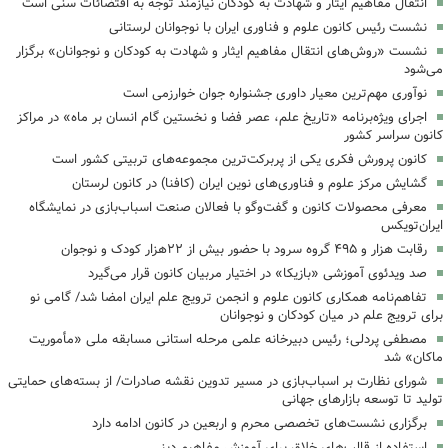
انتقال مفاهیم ایثار و شهادت به کودکان نیازمند توجه به اقتضائات سنی است
نشست رئیس کانون علوم و فناوری ایران با نوجوانان لرستانی
نشست «روش‌های انتقال مفاهیم ایثار و شهادت به کودکان و نوجوانان» برگزار
می‌شود
نوآوری مهم‌ترین معیار داوری جشنواره جوان خوارزمی است
اجرای ویژه‌برنامه «تاریخ علم، عصر فضا و نخستین گام انسان بر ماه» در مراکز
کانون سراسر کشور
کانون پرورش فکری یکی از پربرکت‌ترین مجموعه‌های تربیتی کشور است
گشایش مرکز علوم و فناوری‌های نوین ایران (کافنا) در کانون لرستان
معرفی محصولات کانون و گفت‌وگو با فعالان صنعت اسباب‌بازی در نمایشگاه
ایران‌تویکس
رقابت هزار و ۴۹۵ گروه سرود با حضور بیش از ۲۲هزار کودک و نوجوان
‌صد ویدئوی آموزشی «بازیکا» در اختیار مربیان کانون قرار می‌گیرد
تفاهم‌نامه همکاری کانون علوم و انجمن ترویج علم ایران امضا شد/ گامی نو
برای ترویج علم در میان کودکان و نوجوانان
مصطفی پردلی؛ رئیس دبیرخانه علمی مرحله استانی مسابقه ملی «مأموریت
ماکان» شد
شورای نظارت بر اسباب‌بازی در مسیر تدوین نقشه صادرات/ از بسته‌های حمایتی
تولید تا توسعه بازارهای جهانی
برگزاری نشست‌های تخصصی محرم و اربعین در کانون ادامه دارد
استفاده از قالب‌های خلاق برای آموزش مفاهیم دینی