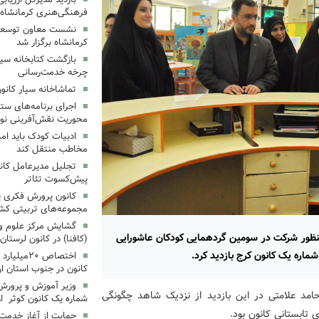
فرهنگی‌هنری کرمانشاه
نشست معاون توسعه ک
کرمانشاه برگزار شد
بازگشت کتابخانه سیا
چرخه خدمت‌رسانی
تماشاخانه سیار کانو
اجرای برنامه‌های ستا
محوریت نقش‌آفرینی نوج
ادبیات کودک باید ام
مخاطب منتقل کند
تجلیل مدیرعامل کانو
پیش‌کسوت تئاتر
کانون پرورش فکری یک
مجموعه‌های تربیتی کش
گشایش مرکز علوم و ف
منظور شرکت در سومین گردهمایی کودکان عاشورایی
(کافنا) در کانون لرستان
 شماره یک کانون کرج بازدید کرد.
اختصاص ۲۰م
کانون در جنوب استان ار
وزیر آموزش و پرورش
 حامد علامتی در این بازدید از نزدیک شاهد چگونگی
شماره یک کانون کوثر ارد
 تابستانی کانون بود.
حمایت از آغاز خدمت