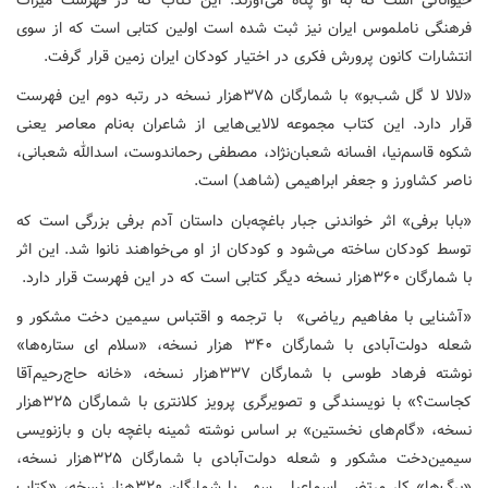
فرهنگی ناملموس ایران نیز ثبت شده است اولین کتابی است که از سوی
انتشارات کانون پرورش فکری در اختیار کودکان ایران زمین قرار گرفت.
«لالا لا گل شب‌بو» با شمارگان ۳۷۵هزار نسخه در رتبه دوم این فهرست
قرار دارد. این کتاب مجموعه لالایی‌هایی از شاعران به‌نام معاصر یعنی
شکوه قاسم‌نیا، افسانه شعبان‌نژاد، مصطفی رحماندوست، اسدالله شعبانی،
ناصر کشاورز و جعفر ابراهیمی (شاهد) است.
«بابا برفی» اثر خواندنی جبار باغچه‌بان داستان آدم برفی بزرگی است که
توسط کودکان ساخته می‌شود و کودکان از او می‌خواهند نانوا شد. این اثر
با شمارگان ۳۶۰هزار نسخه دیگر کتابی است که در این فهرست قرار دارد.
«آشنایی با مفاهیم ریاضی» با ترجمه و اقتباس سیمین دخت مشکور و
شعله دولت‌آبادی با شمارگان ۳۴۰ هزار نسخه، «سلام ای ستاره‌ها»
نوشته فرهاد طوسی با شمارگان ۳۳۷هزار نسخه، «خانه حاج‌رحیم‌آقا
کجاست؟» با نویسندگی و تصویرگری پرویز کلانتری با شمارگان ۳۲۵هزار
نسخه، «گام‌های نخستین» بر اساس نوشته ثمینه باغچه بان و بازنویسی
سیمین‌دخت مشکور و شعله دولت‌آبادی با شمارگان ۳۲۵هزار نسخه،
«برگ‌ها» کار مرتضی اسماعیلی سهی با شمارگان ۳۲۰هزار نسخه، «کتاب