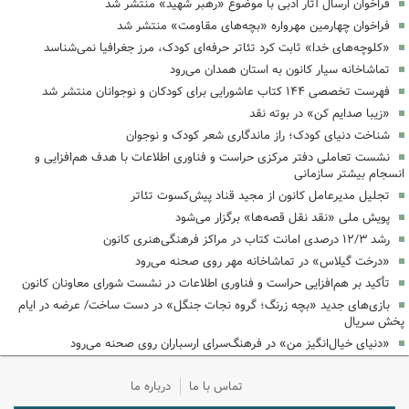
فراخوان ارسال آثار ادبی با موضوع «رهبر شهید» منتشر شد
فراخوان چهارمین مهرواره «بچه‌های مقاومت» منتشر شد
«کلوچه‌های خدا» ثابت کرد تئاتر حرفه‌ای کودک، مرز جغرافیا نمی‌شناسد
تماشاخانه سیار کانون به استان همدان می‌رود
فهرست تخصصی ۱۴۴ کتاب عاشورایی برای کودکان و نوجوانان منتشر شد
«زیبا صدایم کن» در بوته نقد
شناخت دنیای کودک؛ راز ماندگاری شعر کودک و نوجوان
نشست تعاملی دفتر مرکزی حراست و فناوری اطلاعات با هدف هم‌افزایی و
انسجام بیشتر سازمانی
تجلیل مدیرعامل کانون از مجید قناد پیش‌کسوت تئاتر
پویش ملی «نقد نقل قصه‌ها» برگزار می‌شود
رشد ۱۲/۳ درصدی امانت کتاب در مراکز فرهنگی‌هنری کانون
«درخت گیلاس» در تماشاخانه مهر روی صحنه می‌رود
تأکید بر هم‌افزایی حراست و فناوری اطلاعات در نشست شورای معاونان کانون
بازی‌های جدید «بچه زرنگ؛ گروه نجات جنگل» در دست ساخت/ عرضه در ایام
پخش سریال
«دنیای خیال‌انگیز من» در فرهنگ‌سرای ارسباران روی صحنه می‌رود
تماس با ما
درباره ما