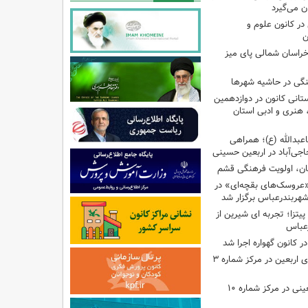
ن می‌گیرد
ر کانون علوم و
ن
راسان شمالی پای میز
نگی در حاشیه شهرها
تانی کانون در دوازدهمین
نری و ادبی استان
اعبدالله (ع)؛ همراهی
اجی‌آباد در اربعین حسینی
کان، اولویت فرهنگی قشم
«عروسک‌های بقچه‌ای» در
شهربندرعباس برگزار شد
تزا؛ تجربه ای شیرین از
رعباس
ر کانون گهواره اجرا شد
اجرای برنامه‌هایی برای اربعین در مرکز شماره ۳
اجرای برنامه‌های اربعینی در مرکز شماره ۱۰