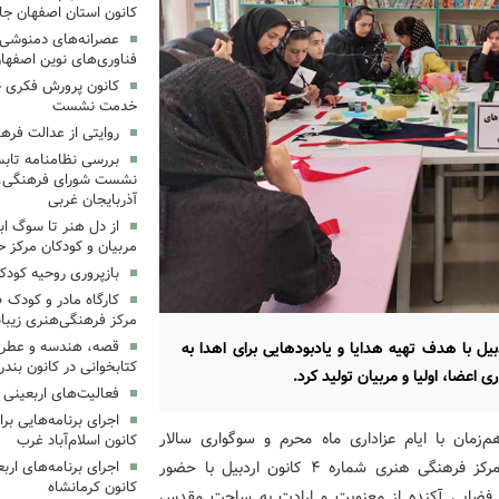
کانون استان اصفهان جا
عصرانه‌های دمنوشی د
فناوری‌های نوین اصفها
کانون پرورش فکری خ
خدمت نشست
روایتی از عدالت فره
بررسی نظامنامه تابس
نشست شورای فرهنگی، ه
آذربایجان غربی
از دل هنر تا سوگ اب
مربیان و کودکان مرکز ح
بازپروری روحیه کود
کارگاه مادر و کودک 
مرکز فرهنگی‌هنری زیبا
ان اردبیل با هدف تهیه هدایا و یادبودهایی برای اهدا به
قصه، هندسه و عطر پی
کتابخوانی در کانون بند
 اعضا، اولیا و مربیان تولید کرد.
فعالیت‌های اربعینی د
‌زمان با ایام عزاداری ماه محرم و سوگواری سالار
کانون اسلام‌آباد غرب
شهیدان، برنامه‌ای با عنوان «دست‌سازه‌های حسینی» در مرکز فرهنگی هنری شماره ۴ کانون اردبیل با حضور
کانون کرمانشاه
ر فضایی آکنده از معنویت و ارادت به ساحت مقدس