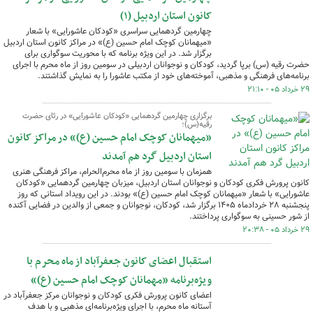
کانون استان اردبیل (۱)
چهارمین گردهمایی سراسری «کودکان عاشورایی» با شعار
«میهمانان کوچک امام حسین (ع)» در مراکز کانون استان اردبیل
برگزار شد. در این ویژه برنامه که با محوریت سوگواری برای
حضرت رقیه (س) برپا گردید، کودکان و نوجوانان اردبیلی در سومین روز از ماه محرم با اجرای
برنامه‌های فرهنگی و مذهبی، آموخته‌های خود از مکتب عاشورا را به نمایش گذاشتند.
۲۹ خرداد ۰۵ - ۲۱:۱۰
برگزاری چهارمین گردهمایی «کودکان عاشورایی» در رثای حضرت
رقیه(س)؛
«میهمانان کوچک امام حسین (ع)» در مراکز کانون
استان اردبیل گرد هم آمدند
همزمان با سومین روز از ماه محرم‌الحرام، مراکز فرهنگی هنری
کانون پرورش فکری کودکان و نوجوانان استان اردبیل، میزبان چهارمین گردهمایی «کودکان
عاشورایی» با شعار «میهمانان کوچک امام حسین (ع)» بودند. در این رویداد استانی که روز
پنجشنبه ۲۸ خردادماه ۱۴۰۵ برگزار شد، کودکان، نوجوانان و جمعی از والدین در فضایی آکنده
از شور حسینی به سوگواری پرداختند.
۲۹ خرداد ۰۵ - ۲۰:۳۸
استقبال اعضای کانون جعفرآباد از ماه محرم با
ویژه‌برنامه «مهمانان کوچک امام حسین (ع)»
اعضای کانون پرورش فکری کودکان و نوجوانان مرکز جعفرآباد در
آستانه ماه محرم، با اجرای ویژه‌برنامه‌ای مذهبی و با هدف