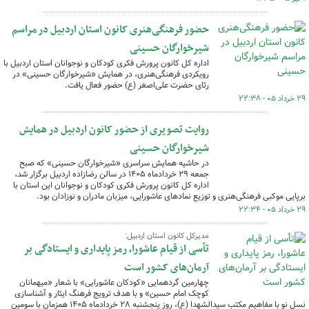
حضور فرهنگی‌هنری کانون استان اردبیل در مراسم
شیرخوارگان حسینی
اداره کل کانون پرورش فکری کودکان و نوجوانان استان اردبیل با
رویکردی فرهنگی‌هنری، در همایش «شیرخوارگان حسینی» در
رثای حضرت علی‌اصغر (ع) حضور فعال یافت.
۲۹ خرداد ۰۵ - ۲۲:۳۸
روایت تصویری از حضور کانون اردبیل در همایش
شیرخوارگان حسینی
در حاشیه همایش سراسری «شیرخوارگان حسینی» که صبح
جمعه ۲۹ خردادماه ۱۴۰۵ در سالن رضازاده اردبیل برگزار شد،
اداره کل کانون پرورش فکری کودکان و نوجوانان این استان با
برپایی موکبی فرهنگی‌هنری و توزیع نمادهای عاشورایی، میزبان مادران و نوزادان بود.
۲۹ خرداد ۰۵ - ۲۲:۳۴
مدیرکل کانون استان اردبیل:
تأسی از قیام عاشورا، رمز پایداری و ایستادگی بر
آرمان‌های کشور است
چهارمین گردهمایی «کودکان عاشورایی» با شعار «میهمانان
کوچک امام حسین» و با هدف ترویج فرهنگ ایثار و آشناسازی
نسل نو با مفاهیم مکتب سیدالشهدا (ع)، روز پنجشنبه ۲۸ خردادماه ۱۴۰۵ همزمان با سومین