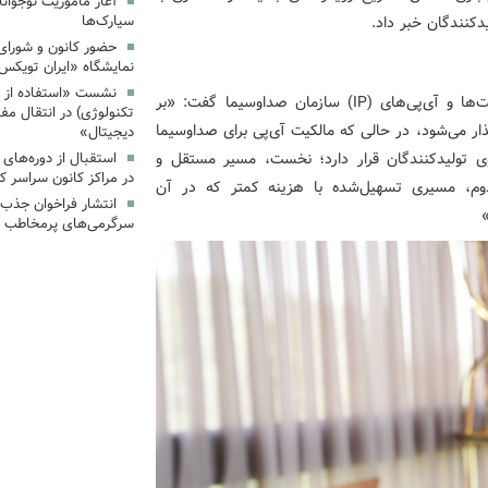
آغاز مأموریت نوجوان
دکنندگان خبر داد.
سیارک‌ها
حضور کانون و شورای 
نمایشگاه «ایران تویکس
نشست «استفاده از اب
او با اشاره به سازوکارهای تازه برای بهره‌برداری از شخصیت‌ها و آی‌پی‌های (IP) سازمان صداوسیما گفت: «بر
تکنولوژی) در انتقال مف
ار می‌شود، در حالی که مالکیت آی‌پی برای صداوسیما
دیجیتال»
 تولیدکنندگان قرار دارد؛ نخست، مسیر مستقل و
استقبال از دوره‌های
در مراکز کانون سراسر ک
 دوم، مسیری تسهیل‌شده با هزینه کمتر که در آن
انتشار فراخوان جذب س
سرگرمی‌های پرمخاطب ک