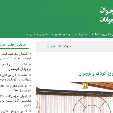
‌ها و رویدادها
استان‌ها
چند رسانه‌ای
خبرهای داخلی
تازه‌ترین علمی‌آموز
خبرنگار: 52
چاپ
انتقال مفاهیم ایثار 
توجه به اقتضائات سنی
نشست رئیس کانون علو
نوجوانان لرستانی
زه کودک و نوجوان
نشست «روش‌های انتق
شهادت به کودکان و نوجو
نوآوری مهم‌ترین معی
خوارزمی است
اجرای ویژه‌برنامه «ت
نخستین گام انسان بر ما
کشور
کانون پرورش فکری یک