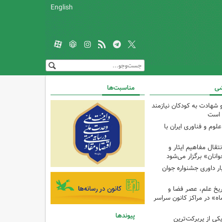
English
شی
مناسبت‌ها
و شهادت به کودکان نیازمند
 است
م و فناوری ایران با
ال مفاهیم ایثار و
انان» برگزار می‌شود
ار داوری جشنواره جوان
اریخ علم، عصر فضا و
ه» در مراکز کانون سراسر
پیوندها
ی از پربرکت‌ترین