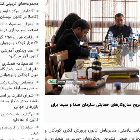
مجموعه‌های تربیتی کش
گشایش مرکز علوم و ف
(کافنا) در کانون لرستان
معرفی محصولات کانون
صنعت اسباب‌بازی در نما
رقاب
۲۲هزار کودک و نوجوان
‌صد ویدئوی آموزشی «ب
کانون قرار می‌گیرد
تفاهم‌نامه همکاری ک
علم ایران امضا شد/ گام
میان کودکان و نوجوانان
مصطفی پردلی؛ رئیس 
استانی مسابقه ملی «م
شورای نظارت بر اسبا
نقشه صادرات/ از بسته‌ه
ریح سازوکارهای حمایتی سازمان صدا و سیما برای
بازارهای جهانی
برگزاری نشست‌های 
کانون ادامه دارد
استفاده از قالب‌های
 حامد علامتی، مدیرعامل کانون پرورش فکری کودکان و
دینی
ب‌بازی، ضمن تشریح رویکردهای جدید در همکاری با