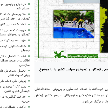
فراخوان چهارمین مه
منتشر شد
«کلوچه‌های خدا» ثاب
کودک، مرز جغرافیا نمی
تماشاخانه سیار کانو
کودکان و نوجوانان منت
«زیبا صدایم کن» در 
شناخت دنیای کودک؛ 
نوجوان
نشست تعاملی دفتر 
اطلاعات با هدف هم‌افزا
سازمانی
ی کودکان و نوجوانان سراسر کشور را با موضوع
تجلیل مدیرعامل کانو
پیش‌کسوت تئاتر
پویش ملی «نقد نقل 
رشد ۱۲/۳ درصد
 این دوسالانه با هدف شناسایی و پرورش استعدادهای
فرهنگی‌هنری کانون
 در دو بخش «کودکان و نوجوانان سراسر کشور (بخش
«درخت گیلاس» در ت
می‌رود
نان برگزار می‌شود.
تأکید بر هم‌افزایی ح