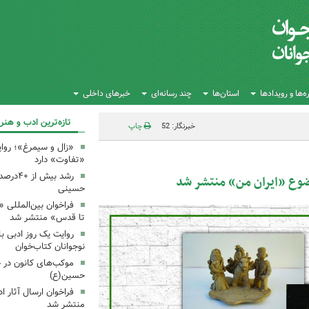
‌ها و رویدادها
استان‌ها
چند رسانه‌ای
خبرهای داخلی
تازه‌ترین ادب و هنر
خبرنگار: 52
چاپ
«زال و سیمرغ»؛ روای
«تفاوت» دارد
رشد بیش
ضوع «ایران من» منتشر شد
حسینی
فراخوان بین‌المللی «
تا قدس» منتشر شد
روایت یک روز ادبی ب
نوجوانان کتاب‌خوان
موکب‌های کانون در 
حسین(ع)
فراخوان ارسال آثار 
منتشر شد