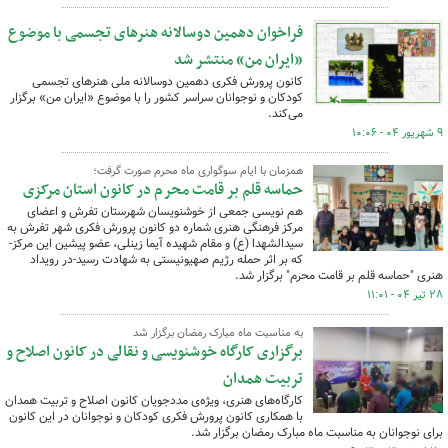
فراخوان دهمین دوسالانه هنرهای تجسمی با موضوع
«ایران من» منتشر شد
کانون پرورش فکری دهمین دوسالانه ملی هنرهای تجسمی
کودکان و نوجوانان سراسر کشور را با موضوع «ایران من» برگزار
می‌کند.
۹ شهریور ۰۴ - ۱۰:۰۶
همزمان با ایام سوگواری ماه محرم صورت گرفت؛
حماسه قلم بر قامت محرم در کانون استان مرکزی
هم نویسی جمعی از خوشنویسان شهرستان تفرش و اعضای
مرکز فرهنگی هنری شماره دو کانون پرورش فکری شهر تفرش به
سیدالشهدا (ع) و مقام شهیده آیما زینلی، عضو پیشین این مرکز-
که بر اثر حمله رژیم صهیونیستی به شهادت رسید-در رویداد
هنری "حماسه قلم بر قامت محرم" برگزار شد.
۲۸ تیر ۰۴ - ۱۱:۰۱
به مناسبت ماه مبارک رمضان برگزار شد
برگزاری کارگاه خوشنویسی و نقالی در کانون اصلاح و
تربیت همدان
کارگاه‌های هنری، ویژه‌ی مددجویان کانون اصلاح و تربیت همدان
با همکاری کانون پرورش فکری کودکان و نوجوانان در این کانون
برای نوجوانان به مناسبت ماه مبارک رمضان برگزار شد.