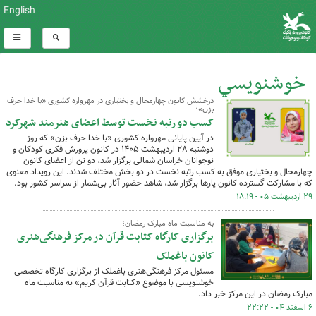
English
خوشنويسي
درخشش کانون چهارمحال و بختیاری در مهرواره کشوری «با خدا حرف
بزن»؛
کل اخبار:25
کسب دو رتبه نخست توسط اعضای هنرمند شهرکرد
در آیین پایانی مهرواره کشوری «با خدا حرف بزن» که روز
دوشنبه ۲۸ اردیبهشت ۱۴۰۵ در کانون پرورش فکری کودکان و
نوجوانان خراسان شمالی برگزار شد، دو تن از اعضای کانون
چهارمحال و بختیاری موفق به کسب رتبه نخست در دو بخش مختلف شدند. این رویداد معنوی
که با مشارکت گسترده کانون یارها برگزار شد، شاهد حضور آثار بی‌شمار از سراسر کشور بود.
۲۹ اردیبهشت ۰۵ - ۱۸:۱۹
به مناسبت ماه مبارک رمضان؛
برگزاری کارگاه کتابت قرآن در مرکز فرهنگی‌هنری
کانون باغملک
مسئول مرکز فرهنگی‌هنری باغملک از برگزاری کارگاه تخصصی
خوشنویسی با موضوع «کتابت قرآن کریم» به مناسبت ماه
مبارک رمضان در این مرکز خبر داد.
۶ اسفند ۰۴ - ۲۲:۲۲