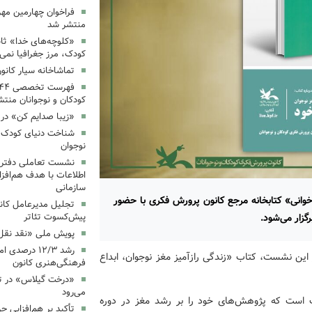
فراخوان چهارمین مه
منتشر شد
«کلوچه‌های خدا» ثاب
کودک، مرز جغرافیا نمی
تماشاخانه سیار کانو
کودکان و نوجوانان منت
«زیبا صدایم کن» در 
شناخت دنیای کودک؛ 
نوجوان
نشست تعاملی دفتر 
اطلاعات با هدف هم‌افزا
سازمانی
وانی» کتابخانه مرجع کانون پرورش فکری با حضور
تجلیل مدیرعامل کانو
زار می‌شود.
پیش‌کسوت تئاتر
پویش ملی «نقد نقل 
رشد ۱۲/۳ درصد
ر این نشست، کتاب «زندگی رازآمیز مغز نوجوان، ابداع
فرهنگی‌هنری کانون
«درخت گیلاس» در ت
می‌رود
 است که پژوهش‌های خود را بر رشد مغز در دوره
تأکید بر هم‌افزایی ح