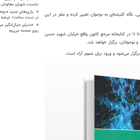
نشست شورای معاونان ک
بازی‌های جدید «بچه
نگاه کلیشه‌ای به نوجوان تغییر کرده و مغز در این
در دست ساخت/ عرضه د
«دنیای خیال‌انگیز م
روی صحنه می‌رود
این نشست صبح روز دوشنبه 21 مهر1404 از ساعت ۹:۳۰ تا ۱۱ در کتابخانه مرجع کانون واقع خیابان شهید حسن
نوجوانان، برگزار خواهد شد.
رگزار می‌شود و ورود برای عموم آزاد است.