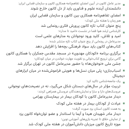
مدیر عامل کانون در آیین امضای تفاهم‌نامه همکاری کانون و سازمان فضایی ایران:
دانشمندان آینده علوم و فناوری باید از دل کانون خارج شوند
امضای تفاهم‌نامه همکاری بین کانون و سازمان فضایی ایران
هم زمان با هفته ملی کودک؛
پنج عنوان کتاب تازه کانون پرورش فکری رونمایی شد
کارشناس ارشد هوا فضا در نشست «امید تا مدار»؛
امید و تلاش، کلید ورود نوجوانان به مدارهای علمی است
مدیرعامل در رونمایی از پنج عنوان کتاب تازه منتشر شده؛
کتاب‌های کانون باید سواد فرهنگی بچه‌ها را افزایش دهد
برگزاری برنامه «کودکان مهدوی» در مسجد مقدس جمکران با همکاری کانون
گامی برای ترویج کتاب‌خوانی و تقویت مهارت خواندن در میان کودکان؛
جشن ملی «نوخوان‌ها» با حضور مدیرعامل کانون در تهران برگزار شد
اسباب‌بازی؛ پلی میان نسل‌ها و هویتی فراموش‌شده در میان ابزارهای
دیجیتال
یک جامعه‌شناس تاکید کرد:
تربیت مؤثر در سال‌های دبستان شکل می‌گیرد، نه در نصیحت‌های نوجوانی
عروسک‌های دارا و سارا و نمایش‌دهندگان عروسکی همراهی کردند؛
دیدار مدیرعامل کانون با کودکان بیمار در بیمارستان بهرامی
عیادت از کودکان بیمار در هفته ملی کودک
به همت کانون استان یزد صورت گرفت؛
دیدار مادر شهیدان هیدا و آیما با استاندار و عضو توان‌خواه کانون یزد
از نمایش خلاق تا تجربه بازی‌های آموزشی نوین؛
موزه تاریخ کانون میزبان دانش‌آموزان در هفته ملی کودک شد