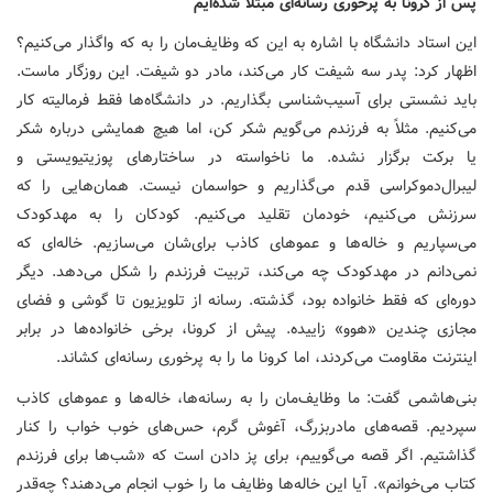
پس از کرونا به پرخوری رسانه‌ای مبتلا شده‌ایم
این استاد دانشگاه با اشاره به این که وظایف‌مان را به که واگذار می‌کنیم؟
اظهار کرد: پدر سه شیفت کار می‌کند، مادر دو شیفت. این روزگار ماست.
باید نشستی برای آسیب‌شناسی بگذاریم. در دانشگاه‌ها فقط فرمالیته کار
می‌کنیم. مثلاً به فرزندم می‌گویم شکر کن، اما هیچ همایشی درباره شکر
یا برکت برگزار نشده. ما ناخواسته در ساختارهای پوزیتیویستی و
لیبرال‌دموکراسی قدم می‌گذاریم و حواسمان نیست. همان‌هایی را که
سرزنش می‌کنیم، خودمان تقلید می‌کنیم. کودکان را به مهدکودک
می‌سپاریم و خاله‌ها و عموهای کاذب برای‌شان می‌سازیم. خاله‌ای که
نمی‌دانم در مهدکودک چه می‌کند، تربیت فرزندم را شکل می‌دهد. دیگر
دوره‌ای که فقط خانواده بود، گذشته. رسانه از تلویزیون تا گوشی و فضای
مجازی چندین «هوو» زاییده. پیش از کرونا، برخی خانواده‌ها در برابر
اینترنت مقاومت می‌کردند، اما کرونا ما را به پرخوری رسانه‌ای کشاند.
بنی‌هاشمی گفت: ما وظایف‌مان را به رسانه‌ها، خاله‌ها و عموهای کاذب
سپردیم. قصه‌های مادربزرگ، آغوش گرم، حس‌های خوب خواب را کنار
گذاشتیم. اگر قصه می‌گوییم، برای پز دادن است که «شب‌ها برای فرزندم
کتاب می‌خوانم». آیا این خاله‌ها وظایف ما را خوب انجام می‌دهند؟ چه‌قدر