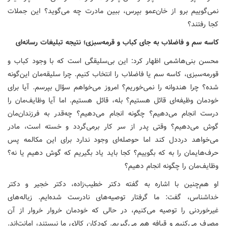
نمی‌گوییم برو از خان‌عمو بپرس، ببین مادرت چه می‌گوید؟ این جملات
کجا رفتند؟
کاسه سم و فاضلاب به جای کباب و قرمه‌سبزی؛ نتیجه تبلیغات رسانه‌ای
محسن بنی‌هاشمی اظهار کرد: این بی‌سلیقگی است که با وجود کباب و
قورمه‌سبزی، کاسه سم یا فاضلاب را انتخاب کنیم. چرا سلیقه‌مان این‌گونه
شده؟ چرا هندوانه را نمی‌خوریم؟ امروز می‌خواهم سؤال بپرسم. آیا برای
خودمان وظیفه‌ای قائل هستیم؟ بله، قائل هستیم. اما آیا وظایف‌مان را
درست انجام می‌دهیم؟ چگونه انجام می‌دهیم؟ چه‌قدر به فرزندان‌مان
گوش می‌دهیم؟ وقتی پدر از سر کار برمی‌گردد و خسته است، مادر
می‌خواهد درددل کند اما حوصله‌ای وجود ندارد برای این مکالمه پس
حرف‌هایمان را به که بگوییم؟ کجا باید یاد بگیریم که گوش دهیم یا نه؟
وظایف‌مان را چگونه انجام دهیم؟
او هم‌چنین با اشاره به گفته دکتر خطیب‌زاده، دکتر خجیر و دکتر
خداشناس، گفت: ما گرفتار توصیه‌های نادرست شده‌ایم. زباله‌های
غیرخوردنی را توصیه می‌کنیم، در حالی که خودمان خروار خروار از آن
مصرف می‌کنیم و قیافه هم می‌گیریم. کودکان کالای ما نیستند، امانت‌اند.