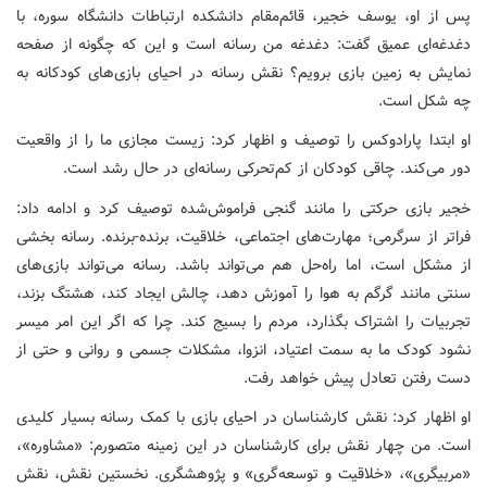
پس از او، یوسف خجیر، قائم‌مقام دانشکده ارتباطات دانشگاه سوره، با
دغدغه‌ای عمیق گفت: دغدغه من رسانه‌ است و این که چگونه از صفحه
نمایش به زمین بازی برویم؟ نقش رسانه در احیای بازی‌های کودکانه به
چه شکل است.
او ابتدا پارادوکس را توصیف و اظهار کرد: زیست مجازی ما را از واقعیت
دور می‌کند. چاقی کودکان از کم‌تحرکی رسانه‌ای در حال رشد است.
خجیر بازی حرکتی را مانند گنجی فراموش‌شده توصیف کرد و ادامه داد:
فراتر از سرگرمی؛ مهارت‌های اجتماعی، خلاقیت، برنده-برنده. رسانه بخشی
از مشکل است، اما راه‌حل هم می‌تواند باشد. رسانه می‌تواند بازی‌های
سنتی مانند گرگم به هوا را آموزش دهد، چالش ایجاد کند، هشتگ بزند،
تجربیات را اشتراک بگذارد، مردم را بسیج کند. چرا که اگر این امر میسر
نشود کودک ما به سمت اعتیاد، انزوا، مشکلات جسمی و روانی و حتی از
دست رفتن تعادل پیش خواهد رفت.
او اظهار کرد: نقش کارشناسان در احیای بازی با کمک رسانه بسیار کلیدی
است. من چهار نقش برای کارشناسان در این زمینه متصورم: «مشاوره»،
«مربیگری»، «خلاقیت و توسعه‌گری» و پژوهشگری. نخستین نقش، نقش