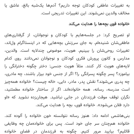
به تغییرات عاطفی کودکان توجه داریم؟ آدم‌ها یک‌شبه بالغ، عاشق یا
مخالف والدین نمی‌شوند. این تغییرات تدریجی است.
خانواده قوی بچه‌ها را هدایت می‌کند
او تصریح کرد: در جلسه‌هایم با کودکان و نوجوانان، از گرفتاری‌های
عاطفی‌شان شنیده‌ام. به جای سرزنش بچه‌هایی که در اینستاگرام ول‌اند،
تغییرات روحی‌شان را ببینیم. هویت، موضوعی چندلایه است. والدین،
مدارس و کانون پرورش فکری کودکان و نوجوانان نمی‌دانند روی کدام
لایه‌های هویت کار کنند. مثلاً هویت جنسی: دختر چگونه دخترانگی را
بیاموزد؟ پسر چگونه پسرانگی را؟ اگر از جنس خود بیزار باشند، چه مادری،
چه پدری می‌شوند؟ نقش پدر، مادر، دایی، خاله چیست؟ خانواده همه‌چیز
است مدرسه، رسانه، همه خانواده‌اند. اگر از ساختار خانواده مطمئنید،
نگران توقف موقت فرزندتان در جایی نباشید. هیجان‌زده نشوید که «او
دارد فلان می‌شود». خانواده قوی، بچه را هدایت می‌کند.
بنی‌هاشمی ادامه داد: هنوز رسانه نتوانسته خون خانواده را آلوده کند.
خانواده هم‌چنان سر جای خود است. پس برای خانواده‌مان چه وظایفی
قائلیم؟ بیایید مرور کنیم. چگونه به فرزندمان در فضای خانواده