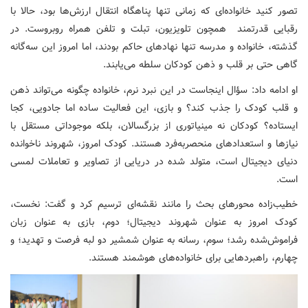
تصور کنید خانواده‌ای که زمانی تنها پناهگاه انتقال ارزش‌ها بود، حالا با
رقبایی قدرتمند همچون تلویزیون، تبلت و تلفن همراه روبروست. در
گذشته، خانواده و مدرسه تنها نهادهای حاکم بودند، اما امروز این سه‌گانه
گاهی حتی بر قلب و ذهن کودکان سلطه می‌یابند.
او ادامه داد: سؤال اینجاست در این نبرد نرم، خانواده چگونه می‌تواند ذهن
و قلب کودک را جذب کند؟ و بازی، این فعالیت ساده اما جادویی، کجا
ایستاده؟ کودکان نه مینیاتوری از بزرگسالان، بلکه موجوداتی مستقل با
نیازها و استعدادهای منحصربه‌فرد هستند. کودک امروز، شهروند ناخوانده
دنیای دیجیتال است، متولد شده در دریایی از تصاویر و تعاملات لمسی
است.
خطیب‌زاده محورهای بحث را مانند نقشه‌ای ترسیم کرد و گفت: نخست،
کودک امروز به عنوان شهروند دیجیتال؛ دوم، بازی به عنوان زبان
فراموش‌شده رشد؛ سوم، رسانه به عنوان شمشیر دو لبه فرصت و تهدید؛ و
چهارم، راهبردهایی برای خانواده‌های هوشمند هستند.