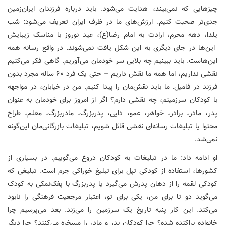
چیزهایی که نمی‌بیند، هدایت می‌شود. باید درباره فرزندان ایران‌زمین
جدی‌تر صحبت کنیم. ارزش‌های ما در ظرف ایران تعریف می‌شود: شب
یلدا، دهه محرم، ارادت به امام رضا(ع)، عید نوروز با مناسک زیبایش
این‌ها در جای دیگری به این شکل یافت نمی‌شوند. در واقع رسانه همه
این‌هاست. باید ببینیم چه بلایی سر خودمان می‌آوریم. گاهی فکر می‌کنیم
نقشی نداریم، اما همه ما نقش داریم – حتی یک فرد ۶۰ ساله مجرد بدون
فرزند در فامیل. ما باید نقش‌مان را پیدا کنیم. من در خیابان، در مواجهه
با کودکان سرزمینم، چه نقشی دارم؟ اگر از امروز برای خودمان به عنوان
پدر، مادر، برادر، خواهر، عمو، دایی، پدربزرگ، مادربزرگ، معلم، طراح
محتوا یا تبلیغات رسانه‌ای نقشی قائل شویم، تبلیغات بازرگانی‌مان این‌گونه
نمی‌شد.
او ادامه داد: ما در تبلیغات به کودکان دروغ می‌گوییم. در بسیاری از
کشورها، استفاده از کودکی تپل برای تبلیغ خوراکی جرم است. تبلیغی که
کودکی لقمه را از دهان پدرش می‌گیرد یا پدربزرگ با پفک‌نمکی به کودک
می‌گوید دو تا برای من، یکی برای تو، اعتبار مرجعیت فرهنگی را نابود
می‌کند. این کار پنبه تاریخ یک سرزمین را می‌زند. بعد می‌پرسیم چرا
خانواده پراکنده شده؟ چرا کودکان پدر و مادر را مسخره می‌کنند؟ چرا دیگر