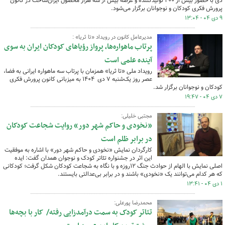
دی ‌با حضور بیش از ۲۰۰ تولیدکننده و عرضه بیش از سه هزار محصول ایران‌ساخت در کانون
پرورش فکری کودکان و نوجوانان برگزار می‌شود.
۹ دی ۰۴ - ۱۳:۰۴
مدیرعامل کانون در رویداد «تا ثریا» :
پرتاب ماهواره‌ها، پرواز رؤیاهای کودکان ایران به سوی
آینده علمی است
رویداد ملی «تا ثریا» همزمان با پرتاب سه ماهواره ایرانی به فضا،
عصر روز یک‌شنبه ۷ دی ۱۴۰۴ به میزبانی کانون پرورش فکری
کودکان و نوجوانان برگزار شد.
۷ دی ۰۴ - ۱۹:۴۷
مجتبی خلیلی:
«نخودی و حاکم شهر دور» روایت شجاعت کودکان
در برابر ظلم است
کارگردان نمایش «نخودی و حاکم شهر دور» با اشاره به موفقیت
این اثر در جشنواره تئاتر کودک و نوجوان همدان گفت: ایده
اصلی نمایش با الهام از حوادث جنگ ۱۲روزه و با نگاه به شجاعت کودکان شکل گرفت؛ کودکانی
که هر کدام می‌توانند یک «نخودی» باشند و در برابر بی‌عدالتی بایستند.
۱ دی ۰۴ - ۱۳:۴۱
محمدرضا پورعلی:
تئاتر کودک به سمت درآمدزایی رفته/ کار با بچه‌ها