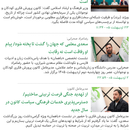
است
وزیر فرهنگ و ارشاد اسلامی گفت: کانون پرورش فکری کودکان و
نوجوانان یکی از سرمایه‌های نهادی کشور است چراکه از تاریخ،
ویژند (برند) و ظرفیت شبکه‌ای سخت‌افزاری و نرم‌افزاری مطلوبی برخوردار است، خوش‌نام است
و توانسته از برچسب‌های سیاسیِ کوتاه مدت فاصله بگیرد.
۲۳ اردیبهشت ۰۵ - ۱۱:۳۴
رضامراد صحرایی:
سعدی معلمی که جهان را گشت تا پخته شود/ پیام
او رفاقت است نه رقابت
نشست تخصصی «باهمان» با هدف پاس‌داشت زبان و ادبیات
فارسی و نکوداشت مقام سعدی شیرازی، با حضور رضامراد
صحرایی، مدرس دانشگاه و زبان‌شناس و حامد علامتی، مدیرعامل کانون پرورش فکری کودکان
و نوجوانان، عصر روز چهارشنبه دوم اردیبهشت ۱۴۰۵ برگزار شد.
۲ اردیبهشت ۰۵ - ۲۲:۵۹
مدیرعامل کانون:
از تهدید جنگی فرصت تربیتی ساختیم/
دسترس‌پذیری خدمات فرهنگی، سیاست‌ کانون در
سال جدید
مدیرعامل کانون پرورش فکری با حضور در نشست «باهمان» ویژه گرامی‌داشت روز بزرگداشت
سعدی، گفت: ما یاد گرفتیم که از شرایط و تهدیدهای جنگی یک فرصت تربیتی بسازیم و این
شرایط را به تربیت در میدان، تربیت در صحنه یا تربیت در حماسه تبدیل کنیم.