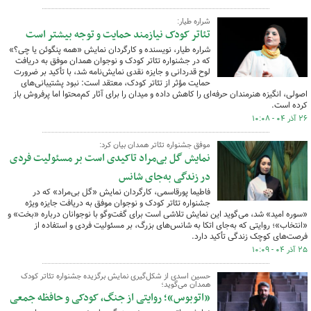
شراره طیار:
تئاتر کودک نیازمند حمایت و توجه بیشتر است
شراره طیار، نویسنده و کارگردان نمایش «همه پنگوئن یا چی؟»
که در جشنواره تئاتر کودک و نوجوان همدان موفق به دریافت
لوح قدردانی و جایزه نقدی نمایش‌نامه شد، با تأکید بر ضرورت
حمایت مؤثر از تئاتر کودک، معتقد است: نبود پشتیبانی‌های
اصولی، انگیزه هنرمندان حرفه‌ای را کاهش داده و میدان را برای آثار کم‌محتوا اما پرفروش باز
کرده است.
۲۶ آذر ۰۴ - ۱۰:۰۸
موفق جشنواره تئاتر همدان بیان کرد:
نمایش گل بی‌مراد تاکیدی است بر مسئولیت فردی
در زندگی به‌جای شانس
فاطیما پورقاسمی، کارگردان نمایش «گل بی‌مراد» که در
جشنواره تئاتر کودک و نوجوان موفق به دریافت جایزه ویژه
«سوره امید» شد، می‌گوید این نمایش تلاشی است برای گفت‌وگو با نوجوانان درباره «بخت» و
«انتخاب»؛ روایتی که به‌جای اتکا به شانس‌های بزرگ، بر مسئولیت فردی و استفاده از
فرصت‌های کوچک زندگی تأکید دارد.
۲۵ آذر ۰۴ - ۱۰:۰۹
حسین اسدی از شکل‌گیری نمایش برگزیده جشنواره تئاتر کودک
همدان می‌گوید؛
«اتوبوس»؛ روایتی از جنگ، کودکی و حافظه جمعی