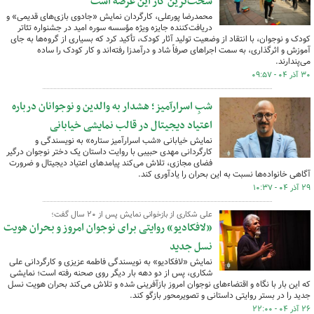
سخت‌ترین کار این عرصه است
محمدرضا پورعلی، کارگردان نمایش «جادوی بازی‌های قدیمی» و
دریافت‌کننده جایزه ویژه مؤسسه سوره امید در جشنواره تئاتر
کودک و نوجوان، با انتقاد از وضعیت تولید آثار کودک، تأکید کرد که بسیاری از گروه‌ها به جای
آموزش و اثرگذاری، به سمت اجراهای صرفاً شاد و درآمدزا رفته‌اند و کار کودک را ساده
می‌پندارند.
۳۰ آذر ۰۴ - ۰۹:۵۷
شبِ اسرارآمیز؛ هشدار به والدین و نوجوانان درباره
اعتیاد دیجیتال در قالب نمایشی خیابانی
نمایش خیابانی «شب اسرارآمیز ستاره» به نویسندگی و
کارگردانی مهدی حبیبی با روایت داستان یک دختر نوجوان درگیر
فضای مجازی، تلاش می‌کند پیامدهای اعتیاد دیجیتال و ضرورت
آگاهی خانواده‌ها نسبت به این بحران را یادآوری کند.
۲۹ آذر ۰۴ - ۱۰:۳۷
علی شکاری از بازخوانی نمایش پس از ۲۰ سال گفت؛
«لافکادیو» روایتی برای نوجوان امروز و بحران هویت
نسل جدید
نمایش «لافکادیو» به نویسندگی فاطمه عزیزی و کارگردانی علی
شکاری، پس از دو دهه بار دیگر روی صحنه رفته است؛ نمایشی
که این بار با نگاه و اقتضاءهای نوجوان امروز بازآفرینی شده و تلاش می‌کند بحران هویت نسل
جدید را در بستر روایتی داستانی و تصویرمحور بازگو کند.
۲۶ آذر ۰۴ - ۲۲:۰۰