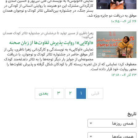
نمایش «اتوبوس» به نویسندگی علی نبی‌پور و حسین اسدی و
کارگردانی مشترک این دو هنرمند با روایتی انسانی از کودکی در
بستر جنگ، در جشنواره بین‌المللی تئاتر کودک و نوجوان همدان
موفق به دریافت دو جایزه ویژه شد.
۲۴ آذر ۰۴ - ۱۰:۴۵
زهرا ناظری از مسیر تولید تا درخشش در جشنواره تئاتر کودک همدان
می‌گوید؛
«اوکاپی»؛ روایت پذیرش تفاوت‌ها از زبان صحنه
نمایش «اوکاپی» به نویسندگی و کارگردانی زهرا ناظری، یکی از
آثار موفق حاضر در جشنواره تئاتر کودک و نوجوان، با دریافت
مجموعه‌ای از جوایز بار دیگر توجه‌ها را به تئاتر دغدغه‌مند کودک
معطوف کرد؛ نمایشی که از دل تجربه زیسته کار با کودکان شکل گرفته و پذیرش تفاوت‌ها را
محور روایت خود قرار داده است.
۲۳ آذر ۰۴ - ۱۲:۱۸
قبلی
۱
۲
۳
بعدی
تاریخ
همه‌ی روزها
همه‌ی ماه‌ها