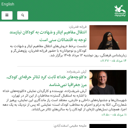
English
فرزانه فخریان:
انتقال مفاهیم ایثار و شهادت به کودکان نیازمند
توجه به اقتضائات سنی است
نشست برخط «روش‌های انتقال مفاهیم ایثار و شهادت به
کودکان و نوجوانان» با حضور فرزانه فخریان، پژوهش‌گر و
زبان‌شناس فرهنگی، روز دوشنبه ۱۲ مرداد ۱۴۰۵ برگزار شد.
۱۴ مرداد ۰۵ - ۰۸:۲۷
آرش شریف‌زاده:
«کلوچه‌های خدا» ثابت کرد تئاتر حرفه‌ای کودک،
مرز جغرافیا نمی‌شناسد
آرش شریف‌زاده، نویسنده و کارگردان نمایش «کلوچه‌های خدا»
با اشاره به استقبال گسترده مخاطبان از این اثر در تهران،
شهرستان‌ها و جشنواره‌های داخلی و خارجی، معتقد است راز ماندگاری این نمایش، پرهیز از
شعارزدگی، اتکا به درام و احترام به مخاطب کودک است؛ نمایشی که پس از نزدیک به یک دهه
اجرا، همچنان نسل‌های تازه‌ای از کودکان را به سالن‌های تئاتر می‌کشاند.
۱۱ مرداد ۰۵ - ۰۸:۵۰
ملیحه مقیمی اسفندآبادی: