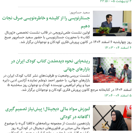
۲ اردیبهشت ۰۵ - ۲۲:۵۱
سعید حسام‌پور:
جستارنویسی را از کلیشه و خاطره‌نویسی صرف نجات
دهیم
اولین نشست علمی‌ترویجی در قالب نشست تخصصی «ژورنال
کلاب» با محوریت جستارنویسی با حضور سعید حسام‌پور صبح
روز چهارشنبه ۶ اسفند ۱۴۰۴ در کانون پرورش فکری کودکان و نوجوانان برگزار شد.
۶ اسفند ۰۴ - ۱۴:۰۳
ریشه‌یابی نحوه دیده‌شدن کتاب کودک ایران در
بازارهای جهانی
نشست بررسی وضعیت و ظرفیت‌های نشر کتاب کودک ایران در
بازارهای جهانی، با حضور احمد ذوعلم نماینده آژانس ادبی دایره
مینا و پیام ابراهیمی نویسنده کودک و نوجوان روز سه‌شنبه ۵
اسفند ۱۴۰۴ در کتابخانه مرجع کانون پرورش فکری کودکان و نوجوانان برگزار شد.
۵ اسفند ۰۴ - ۱۳:۰۴
آموزش سواد مالی دیجیتال؛ پیش‌نیاز تصمیم‌گیری
آگاهانه در کودکی
یازدهمین نشست از مجموعه برنامه‌های «کافنا گپ» با موضوع
«سواد مالی مبتنی بر فناوری‌های دیجیتال در کودکی» روز
یکشنبه ۳ اسفند با حضور پروانه کیانیان و جمعی از کودکان،