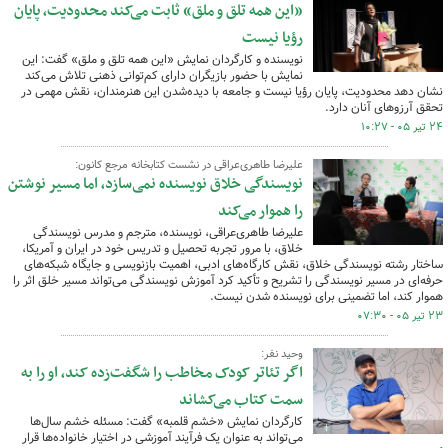
«این همه تلق و ملق» ثابت می‌کند محدودیت، پایان
رؤیا نیست
نویسنده و کارگردان نمایش «این همه تلق و ملق» گفت: این
نمایش با حضور بازیگران دارای کم‌توانی ذهنی تلاش می‌کند
نشان دهد محدودیت، پایان رؤیا نیست و جامعه با دیده‌شدن این هنرمندان، نقش مهمی در
تحقق آرزوهای آنان دارد.
۲۴ تیر ۰۵ - ۱۰:۲۷
علیرضا طاهری‌عراقی در نشست کتابخانه مرجع کانون:
نویسندگی خلاق نویسنده نمی‌سازد، اما مسیر نوشتن
را هموار می‌کند
علیرضا طاهری‌عراقی، نویسنده، مترجم و مدرس نویسندگی
خلاق، با مرور تجربه تحصیل و تدریس خود در ایران و آمریکا،
ساختار رشته نویسندگی خلاق، نقش کارگاه‌های ادبی، اهمیت بازنویسی و جایگاه شبکه‌های
حرفه‌ای در مسیر نویسندگی را تشریح و تأکید کرد آموزش نویسندگی می‌تواند مسیر خلق اثر را
هموار کند، اما تضمینی برای نویسنده شدن نیست.
۲۳ تیر ۰۵ - ۰۷:۳۰
وحید نفر:
اگر تئاتر کودک مخاطب را شگفت‌زده کند، او را به
سمت کتاب می‌کشاند
کارگردان نمایش «خشم قلمبه» گفت: مسئله خشم سال‌ها
می‌تواند به عنوان یک فرآیند آموزشی در اختیار خانواده‌ها قرار