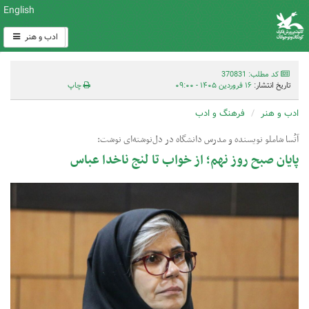
English
ادب و هنر
کد مطلب: 370831
تاریخ انتشار:
۱۶ فروردین ۱۴۰۵ - ۰۹:۰۰
چاپ
ادب و هنر
فرهنگ و ادب
آتُسا شاملو نویسنده و مدرس دانشگاه در دل‌نوشته‌ای نوشت:
پایان صبح روز نهم؛ از خواب تا لنج ناخدا عباس