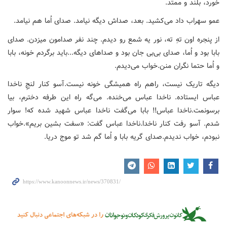
خورد، بلند و ممتد.
عمو سهراب داد می‌کشید. بعد، صداش دیگه نیامد. صدای اُما هم نیامد.
از پنجره اون تهِ ته، نور یه شمع رو دیدم. چند نفر صدامون میزدن. صدای
بابا بود و اُما، صدای بی‌بی جان بود و صداهای دیگه...باید برگردم خونه، بابا
و اُما حتما نگران منن.خواب می‌دیدم.
دیگه تاریک نیست، راهم راه همیشگی خونه نیست.آسو کنار لنجِ ناخدا
عباس ایستاده. ناخدا عباس می‌خنده. می‌گه راه این طرفه دخترم، بیا
برسونمت.ناخدا عباس!! بابا می‌گفت ناخدا عباس شهید شده که! سوار
شدم. آسو رفت کنار ناخدا.ناخدا عباس گفت: «سفت بشین بریم».خواب
نبودم، خواب ندیدم.صدای گریه بابا و اُما گم شد تو موج دریا.