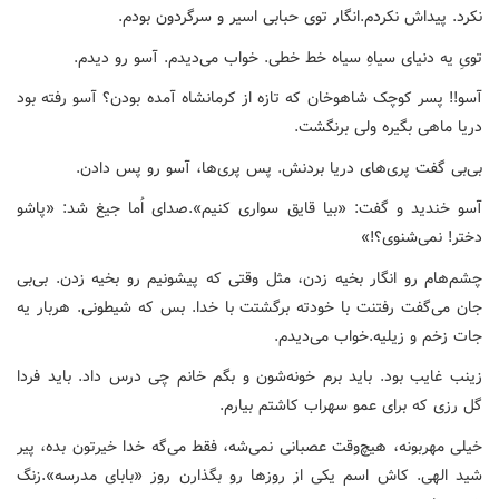
نکرد. پیداش نکردم.انگار توی حبابی اسیر و سرگردون بودم.
تویِ یه دنیای سیاهِ سیاه خط خطی. خواب می‌دیدم. آسو رو دیدم.
آسو!! پسر کوچک شاهوخان که تازه از کرمانشاه آمده بودن؟ آسو رفته بود
دریا ماهی بگیره ولی برنگشت.
بی‌بی گفت پری‌های دریا بردنش. پس پری‌ها، آسو رو پس دادن.
آسو خندید و گفت: «بیا قایق سواری کنیم».صدای اُما جیغ شد: «پاشو
دختر! نمی‌شنوی؟!»
چشم‌هام رو انگار بخیه زدن، مثل وقتی که پیشونیم رو بخیه زدن. بی‌بی
جان می‌گفت رفتنت با خودته برگشتت با خدا. بس که شیطونی. هربار یه
جات زخم و زیلیه.خواب می‌دیدم.
زینب غایب بود. باید برم خونه‌شون و بگم خانم چی درس داد. باید فردا
گل رزی که برای عمو سهراب کاشتم بیارم.
خیلی مهربونه، هیچ‌وقت عصبانی نمی‌شه، فقط می‌گه خدا خیرتون بده، پیر
شید الهی. کاش اسم یکی از روزها رو بگذارن روز «بابای مدرسه».زنگ