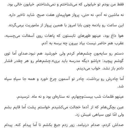
فقط من بودم تو خیابونی که می‌شناختم و نمی‌شناختم. خیابون خالی بود.
نه ماشین نه آدم، نه حتی، پرواز هواپیمای هفت صبح. شاید تاخیر داره.
این ساعت رو یادمه چون بابا امروز با همین پرواز از ماموریت برمی‌گرده.
هوا داغ بود، عینهو ظهرهای تابستون که پاهات روی آسفالت می‌چسبه،
عقرب هم حاضر نیست بیاد بیرون چه برسه به آدم.
دستم رو سایه‌بون چشم‌هام کردم ولی خورشید هم نبود.صدای اُما توی
گوشم پیچید: «پاشو دیگه مدرسه باید بری».چشم‌هام رو هر چقدر فشار
دادم باز نشد. ‌خواب می‌دیدم.
اُما چادرش رو برداشت. چادر تو آسمون چرخ خورد و همه جا سیاهِ سیاه
شد.
عینهو ظلمات شب بیست‌وچهارم. نه ستاره‌ای بود و نه ماه. ترسیدم.
عین بچگی‌هام که از آدما خجالت می‌کشیدم خواستم پشت اُما قایم بشم
ولی امُا توی سیاهی غیبش زد.
صداش کردم، صدام درنیامد. زور زدم جیغ بکشم تا اُما پیدام کنه. پیدام