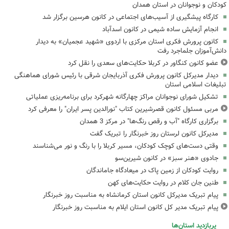
کودکان و نوجوانان در استان همدان
کارگاه پیشگیری از آسیب‌های اجتماعی در کانون هرسین برگزار شد
انجام آزمایش ساده شیمی در کانون اسدآباد
کانون پرورش فکری استان مرکزی با اردوی «شهید عجمیان» به دیدار
دانش‌آموزان جلماجرد رفت
عضو کانون کنگاور در کربلا حکایت‌های سعدی را نقل کرد
دیدار مدیرکل کانون پرورش فکری آذربایجان شرقی با رئیس شورای هماهنگی
تبلیغات اسلامی استان
تشکیل شورای نوجوانان مراکز چهارگانه شهرکرد برای برنامه‌ریزی عملیاتی
مربی مسئول کانون قصرشیرین کتاب "نورالدین پسر ایران" را معرفی کرد
برگزاری کارگاه "آب و رقص رنگ‌ها" در مرکز 3 همدان
مدیرکل کانون لرستان روز خبرنگار را تبریک گفت
وقتی دست‌های کوچک کودکان، مسیر کربلا را با رنگ و نور می‌شناسند
جادوی «هنر سبز» در کانون شیرین‌سو
روایت کودکان از زمین پاک در میعادگاه جاماندگان
طنین جان کلام در روایت حکایت‌های کهن
پیام تبریک مدیرکل کانون استان کرمانشاه به مناسبت روز خبرنگار
پیام تبریک مدیر کل کانون استان ایلام به مناسبت روز خبرنگار
پربازدید استان‌ها